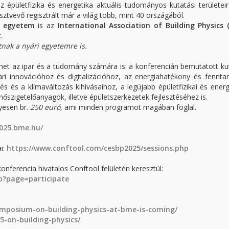
épületfizika és energetika aktuális tudományos kutatási területeir
ztvevő regisztrált már a világ több, mint 40 országából.
i egyetem
is az
International Association of Building Physics (
t
.
tnak a nyári egyetemre is.
het az ipar és a tudomány számára is: a konferencián bemutatott ku
ri innovációhoz és digitalizációhoz, az energiahatékony és fennta
és és a klímaváltozás kihívásaihoz, a legújabb épületfizikai és energ
őszigetelőanyagok, illetve épületszerkezetek fejlesztéséhez is.
esen br.
250 euró
, ami minden programot magában foglal.
2025.bme.hu/
i:
https://www.conftool.com/cesbp2025/sessions.php
 konferencia hivatalos Conftool felületén keresztül:
p?page=participate
symposium-on-building-physics-at-bme-is-coming/
5-on-building-physics/