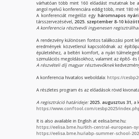
várhatóan több mint 160 előadást mutatnak be az 
angol nyelvű konferenciára eddig több, mint 180 rés
A konferenciát megelőzi egy
háromnapos nyár
társszervezésével,
2025. szeptember 8-10
közöt
A konferencia résztvevői ingyenesen regisztrálha
A rendezvény különösen fontos találkozási pont le
eredmények közvetlenül kapcsolódnak az építőipa
épületekhez, a beltéri komfort, a nyári túlmeleged
szimulációs megoldásokhoz, valamint az építő- és h
A részvételi díj magyar résztvevőknek
kedvezmény
A konferencia hivatalos weboldala:
https://cesbp
A részletes program és az előadások rövid kivonata
A regisztráció határideje:
2025. augusztus 31
, a
https://www.conftool.com/cesbp2025/index.ph
It is also available in English at eelisa.bme.hu:
https://eelisa.bme.hu/6th-central-european-
https://eelisa.bme.hu/iabp-summer-school-202