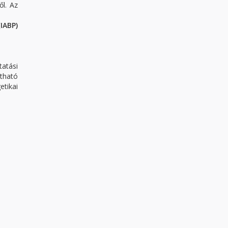
ől. Az
IABP)
tatási
rtható
etikai