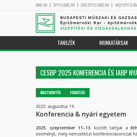
BME.HU
EPITO.BME.HU
EDU.EPITO.BME.HU
HELP.EPITO.B
BUDAPESTI MŰSZAKI ÉS GAZDA
Építőmérnöki Kar - építőmérnö
VÍZÉPÍTÉSI ÉS VÍZGAZDÁLKODÁS
TANSZÉK
MUNKATÁRSAK
CESBP 2025 KONFERENCIA ÉS IABP NY
Elsődleges fülek
MEGTEKINTÉS
(AKTÍV
FORDÍTÁS
FÜL)
2025. augusztus 19.
Konferencia & nyári egyetem
2025. szeptember 11–13.
között tartjuk a
6t
eseményt, mely nemzetközi konferenciasorozat h