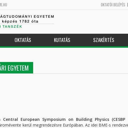
ME.HU
OKTATÓI BELÉPÉS
SÁGTUDOMÁNYI EGYETEM
k képzés 1782 óta
I TANSZÉK
OKTATÁS
KUTATÁS
SZAKÉRTÉS
ÁRI EGYETEM
h Central European Symposium on Building Physics (CESBP 
áromévente kerül megrendezésre Európában. Az idei BME-s rendezv