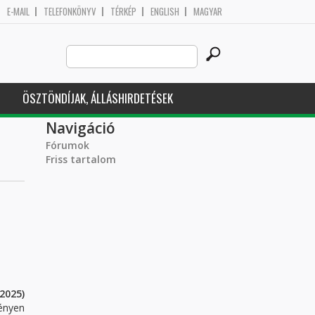
E-MAIL
TELEFONKÖNYV
TÉRKÉP
ENGLISH
MAGYAR
Search
Keresés űrlap
this
site
ÖSZTÖNDÍJAK, ÁLLÁSHIRDETÉSEK
Navigáció
Fórumok
Friss tartalom
2025)
ényen