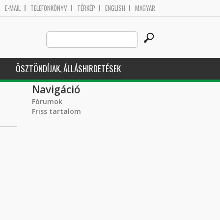
E-MAIL
TELEFONKÖNYV
TÉRKÉP
ENGLISH
MAGYAR
Search
Keresés űrlap
this
site
ÖSZTÖNDÍJAK, ÁLLÁSHIRDETÉSEK
Navigáció
Fórumok
Friss tartalom