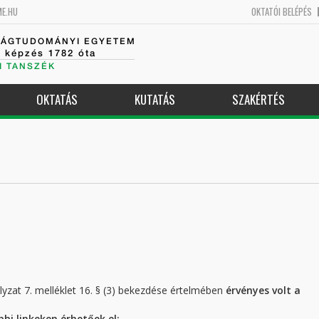
ME.HU
OKTATÓI BELÉPÉS
SÁGTUDOMÁNYI EGYETEM
k képzés 1782 óta
I TANSZÉK
OKTATÁS
KUTATÁS
SZAKÉRTÉS
yzat 7. melléklet 16. § (3) bekezdése értelmében
érvényes volt a
bi linkeken érhetőek el: