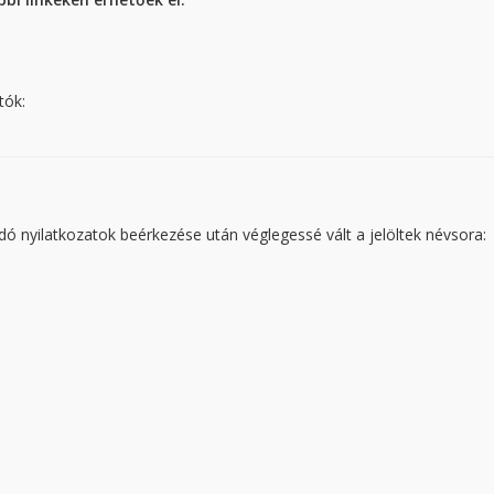
tók:
adó nyilatkozatok beérkezése után véglegessé vált a jelöltek névsora: