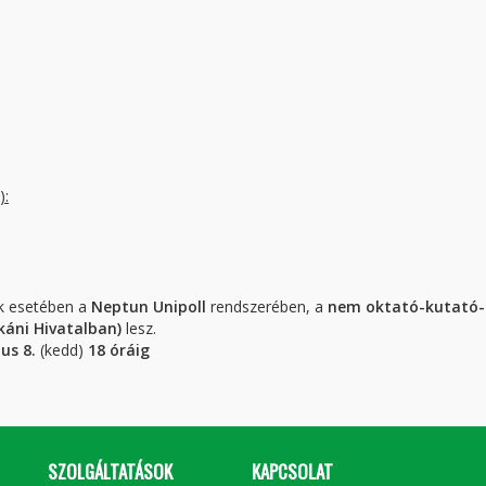
):
k esetében a
Neptun Unipoll
rendszerében, a
nem oktató-kutató-
káni Hivatalban)
lesz.
ius 8.
(kedd)
18 óráig
SZOLGÁLTATÁSOK
KAPCSOLAT