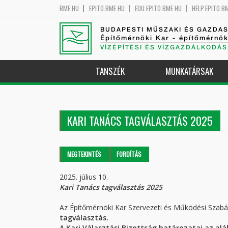
BME.HU
EPITO.BME.HU
EDU.EPITO.BME.HU
HELP.EPITO.B
BUDAPESTI MŰSZAKI ÉS GAZDA
Építőmérnöki Kar - építőmérnö
VÍZÉPÍTÉSI ÉS VÍZGAZDÁLKODÁS
TANSZÉK
MUNKATÁRSAK
KARI TANÁCS TAGVÁLASZTÁS 2025
Elsődleges fülek
MEGTEKINTÉS
(AKTÍV
FORDÍTÁS
FÜL)
2025. július 10.
Kari Tanács tagválasztás 2025
Az Építőmérnöki Kar Szervezeti és Működési Szabál
tagválasztás.
A Kari Választási Bizottság határozatai az aláb