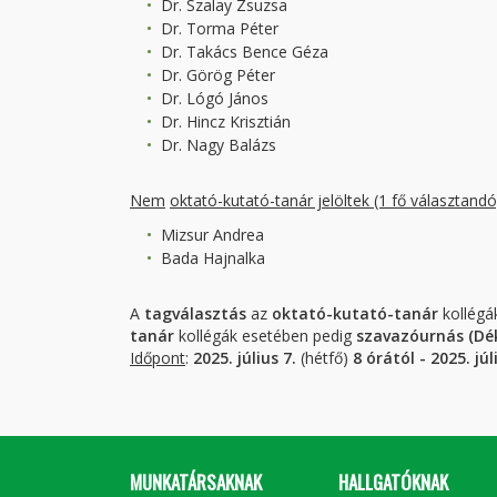
Dr. Szalay Zsuzsa
Dr. Torma Péter
Dr. Takács Bence Géza
Dr. Görög Péter
Dr. Lógó János
Dr. Hincz Krisztián
Dr. Nagy Balázs
Nem
oktató-kutató-tanár jelöltek (1 fő választandó
Mizsur Andrea
Bada Hajnalka
A
tagválasztás
az
oktató-kutató-tanár
kollégá
tanár
kollégák esetében pedig
szavazóurnás
(Dé
Időpont
:
2025. július 7.
(hétfő)
8 órától - 2025. júl
MUNKATÁRSAKNAK
HALLGATÓKNAK