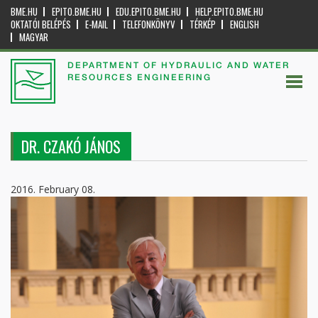
BME.HU
EPITO.BME.HU
EDU.EPITO.BME.HU
HELP.EPITO.BME.HU
OKTATÓI BELÉPÉS
E-MAIL
TELEFONKÖNYV
TÉRKÉP
ENGLISH
MAGYAR
DEPARTMENT OF HYDRAULIC AND WATER
RESOURCES ENGINEERING
DR. CZAKÓ JÁNOS
2016. February 08.