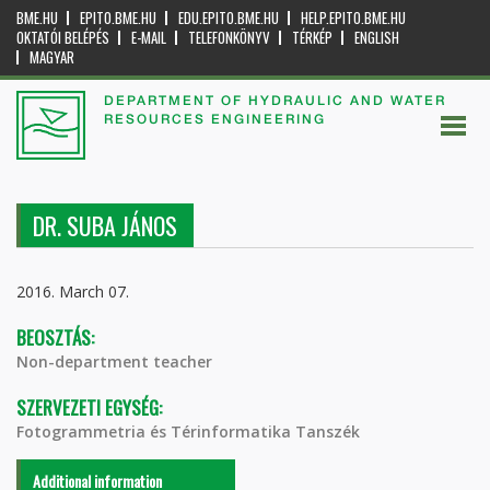
BME.HU
EPITO.BME.HU
EDU.EPITO.BME.HU
HELP.EPITO.BME.HU
OKTATÓI BELÉPÉS
E-MAIL
TELEFONKÖNYV
TÉRKÉP
ENGLISH
MAGYAR
DEPARTMENT OF HYDRAULIC AND WATER
RESOURCES ENGINEERING
DR. SUBA JÁNOS
2016. March 07.
BEOSZTÁS:
Non-department teacher
SZERVEZETI EGYSÉG:
Fotogrammetria és Térinformatika Tanszék
Additional information