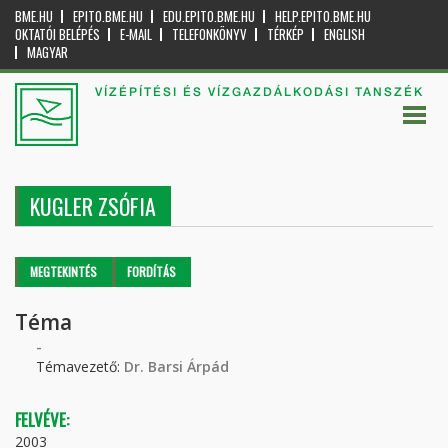
BME.HU
EPITO.BME.HU
EDU.EPITO.BME.HU
HELP.EPITO.BME.HU
OKTATÓI BELÉPÉS
E-MAIL
TELEFONKÖNYV
TÉRKÉP
ENGLISH
MAGYAR
VÍZÉPÍTÉSI ÉS VÍZGAZDÁLKODÁSI TANSZÉK
KUGLER ZSÓFIA
Elsődleges fülek
MEGTEKINTÉS
(AKTÍV
FORDÍTÁS
FÜL)
Téma
-
Témavezető:
Dr. Barsi Árpád
FELVÉVE:
2003