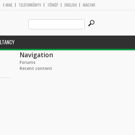
E-MAIL
TELEFONKÖNYV
TÉRKÉP
ENGLISH
MAGYAR
Search
Search form
this
site
LTANCY
Navigation
Forums
Recent content