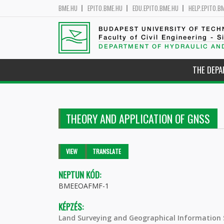
BME.HU
EPITO.BME.HU
EDU.EPITO.BME.HU
HELP.EPITO.B
BUDAPEST UNIVERSITY OF TEC
Faculty of Civil Engineering - S
DEPARTMENT OF HYDRAULIC AN
THE DEP
THEORY AND APPLICATION OF GNSS
Primary tabs
VIEW
(ACTIVE
TRANSLATE
TAB)
NEPTUN KÓD:
BMEEOAFMF-1
KÉPZÉS:
Land Surveying and Geographical Information