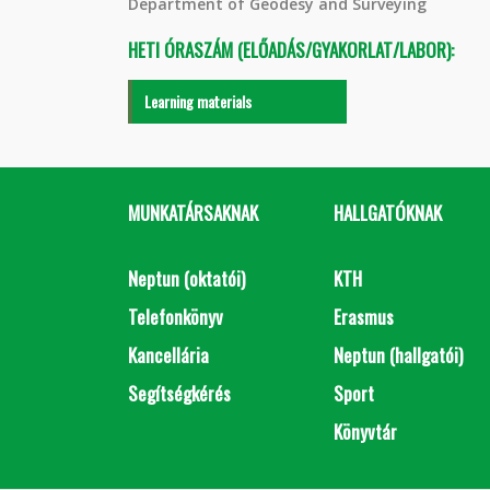
Department of Geodesy and Surveying
HETI ÓRASZÁM (ELŐADÁS/GYAKORLAT/LABOR):
Learning materials
MUNKATÁRSAKNAK
HALLGATÓKNAK
Neptun (oktatói)
KTH
Telefonkönyv
Erasmus
Kancellária
Neptun (hallgatói)
Segítségkérés
Sport
Könyvtár