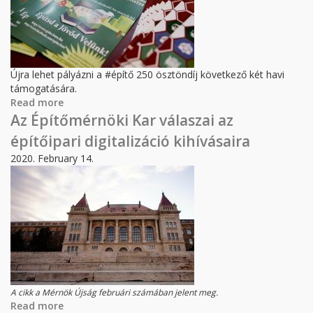
Újra lehet pályázni a #építő 250 ösztöndíj következő két havi
támogatására.
Read more
about #építő250 = akár havi 50.000 forint fizetés
a tanulásért
Az Építőmérnöki Kar válaszai az
építőipari digitalizáció kihívásaira
2020. February 14.
A cikk a Mérnök Újság februári számában jelent meg.
Read more
about Az Építőmérnöki Kar válaszai az építőipari