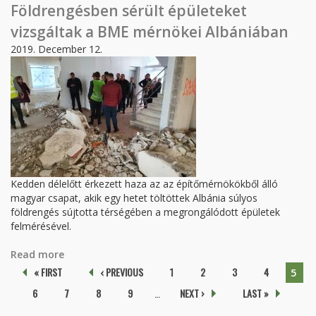
digitalizáció kihívásaira
Földrengésben sérült épületeket
vizsgáltak a BME mérnökei Albániában
2019. December 12.
Kedden délelőtt érkezett haza az az építőmérnökökből álló
magyar csapat, akik egy hetet töltöttek Albánia súlyos
földrengés sújtotta térségében a megrongálódott épületek
felmérésével.
Read more
about Földrengésben sérült épületeket vizsgáltak
a BME mérnökei Albániában
Pages
« FIRST
‹ PREVIOUS
1
2
3
4
5
6
7
8
9
…
NEXT ›
LAST »