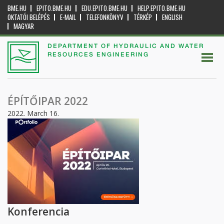
BME.HU
EPITO.BME.HU
EDU.EPITO.BME.HU
HELP.EPITO.BME.HU
OKTATÓI BELÉPÉS
E-MAIL
TELEFONKÖNYV
TÉRKÉP
ENGLISH
MAGYAR
DEPARTMENT OF HYDRAULIC AND WATER
RESOURCES ENGINEERING
ÉPÍTŐIPAR 2022
2022. March 16.
Konferencia