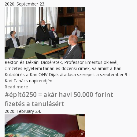
2020. September 23.
Rektori és Dékáni Dicséretek, Professor Emeritus oklevél,
címzetes egyetemi tanári és docensi címek, valamint a Kari
Kutatói és a Kari OHV Díjak átadása szerepelt a szeptember 9-i
Kari Tanács napirendjén.
Read more
about Tájékoztató az ÉMK Kari Tanács ünnepi
üléséről
#építő250 = akár havi 50.000 forint
fizetés a tanulásért
2020. February 24.