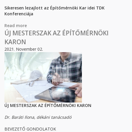
Sikeresen lezajlott az Építőmérnöki Kar idei TDK
Konferenciája
Read more
about Sikeresen lezajlott az Építőmérnöki Kar idei
TDK Konferenciája
ÚJ MESTERSZAK AZ ÉPÍTŐMÉRNÖKI
KARON
2021. November 02.
ÚJ MESTERSZAK AZ ÉPÍTŐMÉRNÖKI KARON
Dr. Baráti Ilona, dékáni tanácsadó
BEVEZETŐ GONDOLATOK