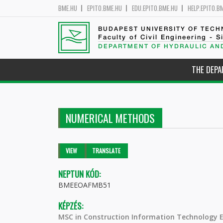
BME.HU
EPITO.BME.HU
EDU.EPITO.BME.HU
HELP.EPITO.B
BUDAPEST UNIVERSITY OF TEC
Faculty of Civil Engineering - S
DEPARTMENT OF HYDRAULIC AN
THE DEP
NUMERICAL METHODS
Primary tabs
VIEW
(ACTIVE
TRANSLATE
TAB)
NEPTUN KÓD:
BMEEOAFMB51
KÉPZÉS:
MSC in Construction Information Technology 