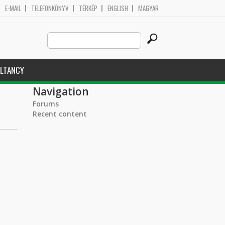
E-MAIL
TELEFONKÖNYV
TÉRKÉP
ENGLISH
MAGYAR
Search
Search form
this
site
LTANCY
Navigation
Forums
Recent content