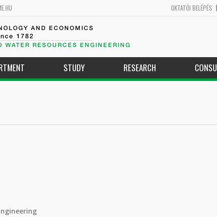
ME.HU
OKTATÓI BELÉPÉS
HNOLOGY AND ECONOMICS
ince 1782
D WATER RESOURCES ENGINEERING
ARTMENT
STUDY
RESEARCH
CONSU
Engineering