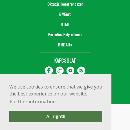
Oktatási keretrendszer
BMEnet
MTMT
Periodica Polytechnica
BME Alfa
KAPCSOLAT
We use cookies to ensure that we give you
the best experience on our website.
Further information
Impresszum
Copyright © 2020 BME Építőmérnöki Kar
All right!!
1111 Budapest, Műegyetem rkp. 3.
+36 1 463 3531
webmester@emk.bme.hu