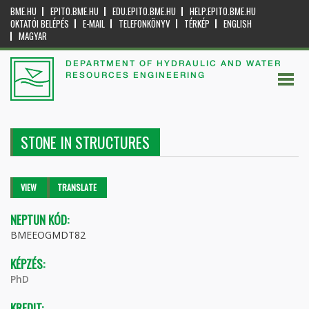
BME.HU
EPITO.BME.HU
EDU.EPITO.BME.HU
HELP.EPITO.BME.HU
OKTATÓI BELÉPÉS
E-MAIL
TELEFONKÖNYV
TÉRKÉP
ENGLISH
MAGYAR
DEPARTMENT OF HYDRAULIC AND WATER
RESOURCES ENGINEERING
STONE IN STRUCTURES
Primary tabs
VIEW
(ACTIVE
TRANSLATE
TAB)
NEPTUN KÓD:
BMEEOGMDT82
KÉPZÉS:
PhD
KREDIT: