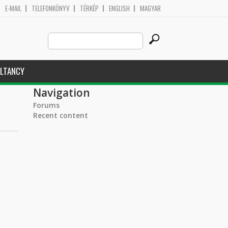
E-MAIL
TELEFONKÖNYV
TÉRKÉP
ENGLISH
MAGYAR
Search
Search form
this
site
LTANCY
Navigation
Forums
Recent content