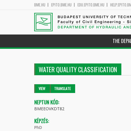
BME.HU
EPITO.BME.HU
EDU.EPITO.BME.HU
HELP.EPITO.B
BUDAPEST UNIVERSITY OF TEC
Faculty of Civil Engineering - S
DEPARTMENT OF HYDRAULIC AN
THE DEP
WATER QUALITY CLASSIFICATION
Primary tabs
VIEW
(ACTIVE
TRANSLATE
TAB)
NEPTUN KÓD:
BMEEOVKDT82
KÉPZÉS:
PhD