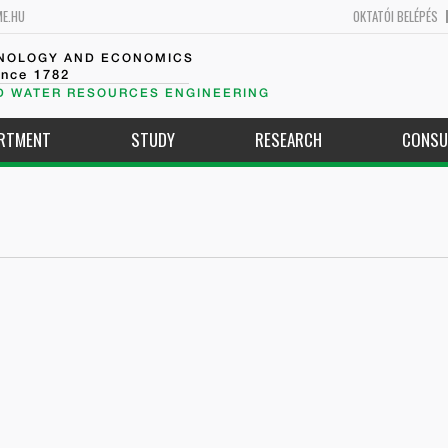
ME.HU
OKTATÓI BELÉPÉS
HNOLOGY AND ECONOMICS
ince 1782
D WATER RESOURCES ENGINEERING
ARTMENT
STUDY
RESEARCH
CONSU