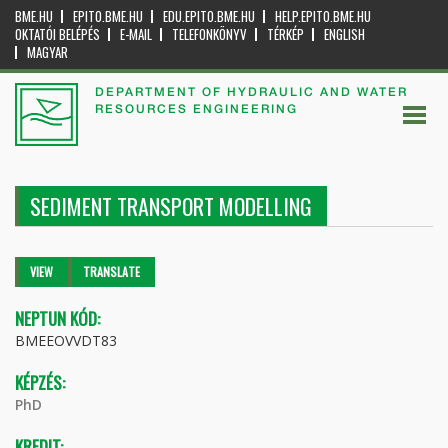
BME.HU
EPITO.BME.HU
EDU.EPITO.BME.HU
HELP.EPITO.BME.HU
OKTATÓI BELÉPÉS
E-MAIL
TELEFONKÖNYV
TÉRKÉP
ENGLISH
MAGYAR
DEPARTMENT OF HYDRAULIC AND WATER
RESOURCES ENGINEERING
SEDIMENT TRANSPORT MODELLING
Primary tabs
VIEW
(ACTIVE
TRANSLATE
TAB)
NEPTUN KÓD:
BMEEOVVDT83
KÉPZÉS:
PhD
KREDIT: