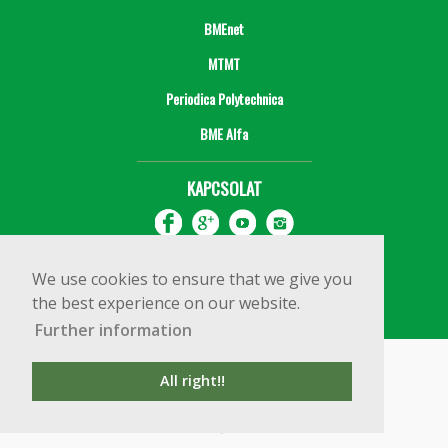
BMEnet
MTMT
Periodica Polytechnica
BME Alfa
KAPCSOLAT
We use cookies to ensure that we give you
the best experience on our website.
Further information
Impresszum
Copyright © 2020 BME Építőmérnöki Kar
All right!!
1111 Budapest, Műegyetem rkp. 3.
+36 1 463 3531
webmester@emk.bme.hu