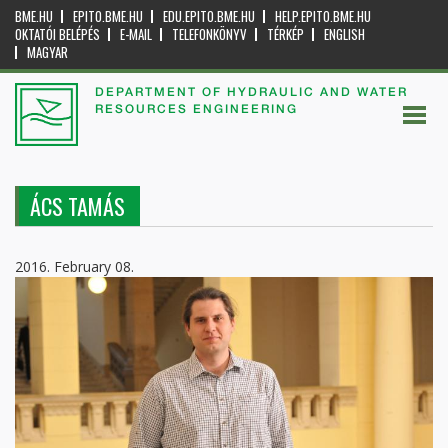
BME.HU
EPITO.BME.HU
EDU.EPITO.BME.HU
HELP.EPITO.BME.HU
OKTATÓI BELÉPÉS
E-MAIL
TELEFONKÖNYV
TÉRKÉP
ENGLISH
MAGYAR
DEPARTMENT OF HYDRAULIC AND WATER
RESOURCES ENGINEERING
ÁCS TAMÁS
2016. February 08.