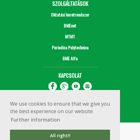
SZOLGÁLTATÁSOK
Oktatási keretrendszer
BMEnet
MTMT
Periodica Polytechnica
BME Alfa
KAPCSOLAT
We use cookies to ensure that we give you
the best experience on our website.
Further information
Impresszum
Copyright © 2020 BME Építőmérnöki Kar
All right!!
1111 Budapest, Műegyetem rkp. 3.