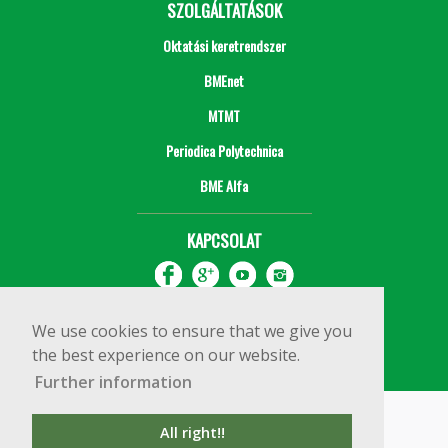
SZOLGÁLTATÁSOK
Oktatási keretrendszer
BMEnet
MTMT
Periodica Polytechnica
BME Alfa
KAPCSOLAT
We use cookies to ensure that we give you
the best experience on our website.
Further information
Impresszum
Copyright © 2020 BME Építőmérnöki Kar
All right!!
1111 Budapest, Műegyetem rkp. 3.