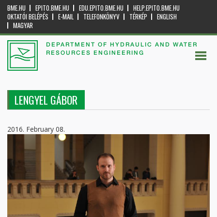
BME.HU
EPITO.BME.HU
EDU.EPITO.BME.HU
HELP.EPITO.BME.HU
OKTATÓI BELÉPÉS
E-MAIL
TELEFONKÖNYV
TÉRKÉP
ENGLISH
MAGYAR
DEPARTMENT OF HYDRAULIC AND WATER
RESOURCES ENGINEERING
LENGYEL GÁBOR
2016. February 08.