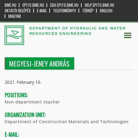
BME.HU
EPITO.BME.HU
EDU.EPITO.BME.HU
HELP.EPITO.BME.HU
OKTATÓI BELÉPÉS
E-MAIL
TELEFONKÖNYV
TÉRKÉP
ENGLISH
MAGYAR
DEPARTMENT OF HYDRAULIC AND WATER
RESOURCES ENGINEERING
MEGYESI-JENEY ANDRÁS
2021. February 10.
POSITIONS:
Non-department teacher
ORGANIZATION UNIT:
Department of Construction Materials and Technologies
E-MAIL: