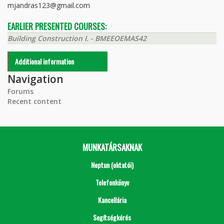
mjandras123@gmail.com
EARLIER PRESENTED COURSES:
Building Construction I. - BMEEOEMAS42
Additional information
Navigation
Forums
Recent content
MUNKATÁRSAKNAK
Neptun (oktatói)
Telefonkönyv
Kancellária
Segítségkérés