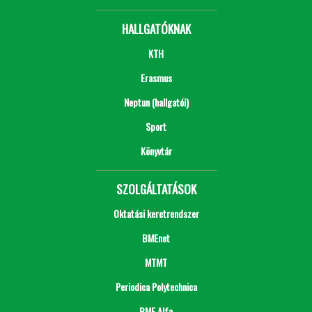
HALLGATÓKNAK
KTH
Erasmus
Neptun (hallgatói)
Sport
Könyvtár
SZOLGÁLTATÁSOK
Oktatási keretrendszer
BMEnet
MTMT
Periodica Polytechnica
BME Alfa