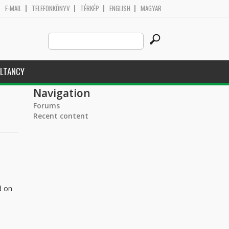
E-MAIL
TELEFONKÖNYV
TÉRKÉP
ENGLISH
MAGYAR
Search
Search form
this
site
LTANCY
Navigation
Forums
Recent content
d on