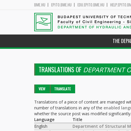
BME.HU
EPITO.BME.HU
EDU.EPITO.BME.HU
HELP.EPITO.B
BUDAPEST UNIVERSITY OF TEC
Faculty of Civil Engineering - S
DEPARTMENT OF HYDRAULIC AN
THE DEP
TRANSLATIONS OF
DEPARTMENT O
Primary tabs
VIEW
TRANSLATE
(ACTIVE
TAB)
Translations of a piece of content are managed wit
number of translations in any of the
enabled lang
whether the source post was modified significantly
Language
Title
English
Department of Structural M