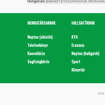
Hungarian
(source)
Tartószerkezetek Mechanik
MUNKATÁRSAKNAK
HALLGATÓKNAK
Neptun (oktatói)
KTH
Telefonkönyv
Erasmus
Kancellária
Neptun (hallgatói)
Segítségkérés
Sport
Könyvtár
1111