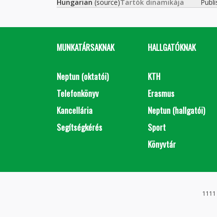
Hungarian
(source)
Tartók dinamikája
Publ
MUNKATÁRSAKNAK
HALLGATÓKNAK
Neptun (oktatói)
KTH
Telefonkönyv
Erasmus
Kancellária
Neptun (hallgatói)
Segítségkérés
Sport
Könyvtár
1111