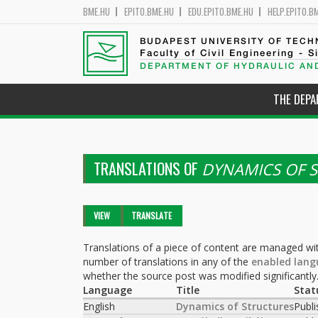
BME.HU
EPITO.BME.HU
EDU.EPITO.BME.HU
HELP.EPITO.B
BUDAPEST UNIVERSITY OF TEC
Faculty of Civil Engineering - S
DEPARTMENT OF HYDRAULIC AN
THE DEP
TRANSLATIONS OF
DYNAMICS OF 
Primary tabs
VIEW
TRANSLATE
(ACTIVE
TAB)
Translations of a piece of content are managed wit
number of translations in any of the
enabled lang
whether the source post was modified significantly
Language
Title
Stat
English
Dynamics of Structures
Publ