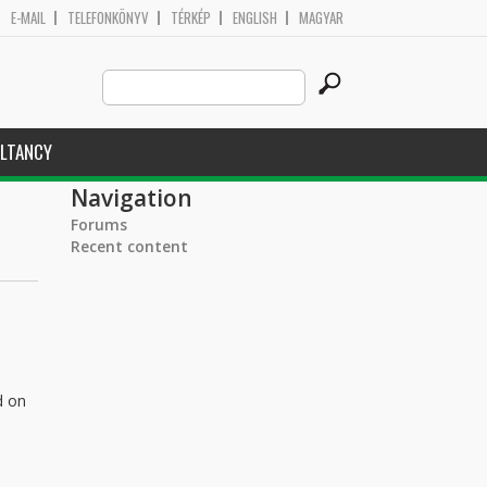
E-MAIL
TELEFONKÖNYV
TÉRKÉP
ENGLISH
MAGYAR
Search
Search form
this
site
LTANCY
Navigation
Forums
Recent content
d on