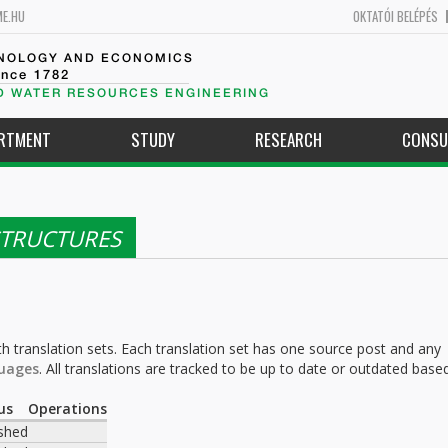
ME.HU
OKTATÓI BELÉPÉS
HNOLOGY AND ECONOMICS
ince 1782
D WATER RESOURCES ENGINEERING
ARTMENT
STUDY
RESEARCH
CONSU
STRUCTURES
h translation sets. Each translation set has one source post and any
uages
. All translations are tracked to be up to date or outdated base
.
us
Operations
ished