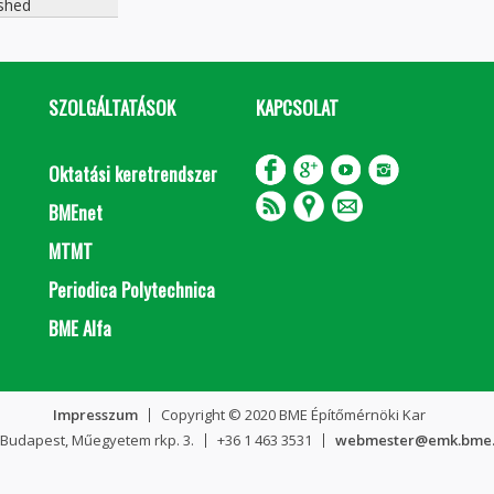
ished
SZOLGÁLTATÁSOK
KAPCSOLAT
Oktatási keretrendszer
BMEnet
MTMT
Periodica Polytechnica
BME Alfa
Impresszum
Copyright © 2020 BME Építőmérnöki Kar
 Budapest, Műegyetem rkp. 3.
+36 1 463 3531
webmester@emk.bme