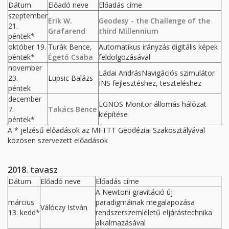
Dátum
Előadó neve
Előadás címe
szeptember
Erik W.
Geodesy - the Challenge of the
21.
Grafarend
third Millennium
péntek*
október 19.
Turák Bence,
Automatikus irányzás digitális képek
péntek*
Égető Csaba
feldolgozásával
november
Ládai AndrásNavigációs szimulátor
23.
Lupsic Balázs
INS fejlesztéshez, teszteléshez
péntek
december
EGNOS Monitor állomás hálózat
7.
Takács Bence
kiépítése
péntek*
A * jelzésű előadások az MFTTT Geodéziai Szakosztályával
közösen szervezett előadások
2018. tavasz
Dátum
Előadó neve
Előadás címe
A Newtoni gravitáció új
március
paradigmáinak megalapozása
Válóczy István
13. kedd*
rendszerszemléletű eljárástechnika
alkalmazásával