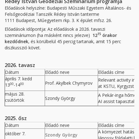
Rédey István Geodéziai Szeminárium programja
Előadások helyszíne: Budapesti Műszaki Egyetem Általános- és
Felsőgeodéziai Tanszék Rédey István tanterme
1111 Budapest, Műegyetem rkp. 3. K épület mfsz. 26.
Előadások időpontja: Az előadások a 2026. tavaszi
15
szemináriumon (ha másként nincs jelezve)
12
órakor
kezdődnek
, és körülbelül 45 percig tartanak, amit 15 perc
diszkusszió követ.
2026. tavasz
Dátum
Előadó neve
Előadás címe
április 7. kedd
Relevant activity in
Prof. Akylbek Chymyrov
00
00
13
-14
at KSTU, Kyrgyzstan
május 28.
A Pekár-inga hőmérs
Szondy György
csütörtök
AI assist tapasztala
2025. ősz
Dátum
Előadó neve
Előadás címe
A környezet hatása
október 7.
Szondy György
Jánossy földalatti l