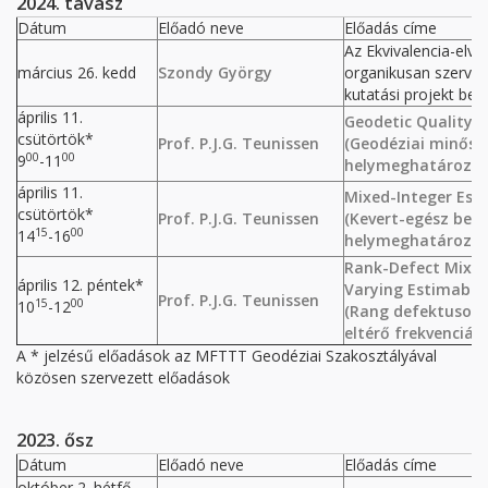
2024. tavasz
Dátum
Előadó neve
Előadás címe
Az Ekvivalencia-elv
március 26. kedd
Szondy György
organikusan szerveződ
kutatási projekt be
április 11.
Geodetic Quality C
csütörtök*
Prof. P.J.G. Teunissen
(Geodéziai minőség
00
00
9
-11
helymeghatározás
április 11.
Mixed-Integer Est
csütörtök*
Prof. P.J.G. Teunissen
(Kevert-egész becs
15
00
14
-16
helymeghatározás
Rank-Defect Mixed
április 12. péntek*
Varying Estimabili
Prof. P.J.G. Teunissen
15
00
10
-12
(Rang defektusos k
eltérő frekvenciák
A * jelzésű előadások az MFTTT Geodéziai Szakosztályával
közösen szervezett előadások
2023. ősz
Dátum
Előadó neve
Előadás címe
október 2. hétfő