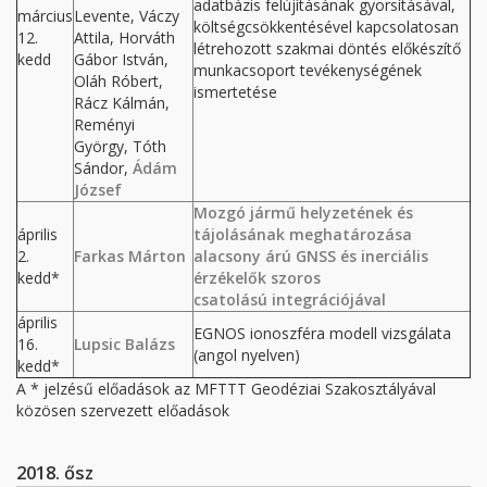
adatbázis felújításának gyorsításával,
március
Levente, Váczy
költségcsökkentésével kapcsolatosan
12.
Attila, Horváth
létrehozott szakmai döntés előkészítő
kedd
Gábor István,
munkacsoport tevékenységének
Oláh Róbert,
ismertetése
Rácz Kálmán,
Reményi
György, Tóth
Sándor,
Ádám
József
Mozgó jármű helyzetének és
április
tájolásának meghatározása
2.
Farkas Márton
alacsony árú GNSS és inerciális
kedd*
érzékelők szoros
csatolású integrációjával
április
EGNOS ionoszféra modell vizsgálata
16.
Lupsic Balázs
(angol nyelven)
kedd*
A * jelzésű előadások az MFTTT Geodéziai Szakosztályával
közösen szervezett előadások
2018. ősz