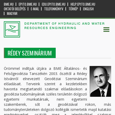
BME.HU
EPITO.BME.HU
EDU.EPITO.BME.HU
HELP.EPITO.BME.HU
OKTATÓI BELÉPÉS
E-MAIL
TELEFONKÖNYV
TÉRKÉP
ENGLISH
MAGYAR
DEPARTMENT OF HYDRAULIC AND WATER
RESOURCES ENGINEERING
RÉDEY SZEMINÁRIUM
Örömmel indítjuk útjára a BME Általános- és
Felsőgeodézia Tanszékén 2003. őszétől a Rédey
Istvánról elnevezett Geodéziai Szeminárium
előadásait. Terveink szerint a kezdetekben
havonta megtartandó szakmai előadásokon a
geodézia tudományának széles területén dolgozó
egyetemi munkatársak, nem egyetemi
szakemberek, sőt a geodéziával rokon, más
tudományterületeken dolgozó kollégák ismertetik majd kutatási
eredményeiket, osztják meg a jelenlévőkkel szakmai