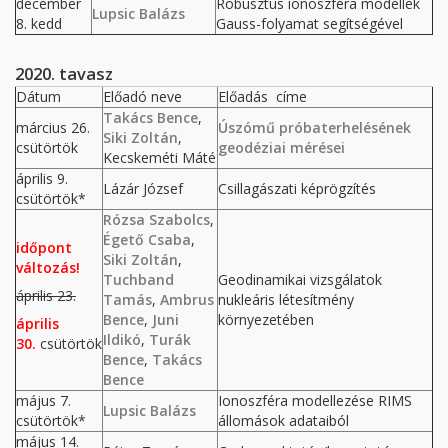
december
Robusztus ionoszféra modellek
Lupsic Balázs
8. kedd
Gauss-folyamat segítségével
2020. tavasz
Dátum
Előadó neve
Előadás címe
Takács Bence
,
március 26.
Úszómű próbaterhelésének
Siki Zoltán
,
csütörtök
geodéziai mérései
Kecskeméti Máté
április 9.
Lázár József
Csillagászati képrögzítés
csütörtök*
Rózsa Szabolcs
,
Égető Csaba
,
időpont
Siki Zoltán
,
változás!
Tuchband
Geodinamikai vizsgálatok
április 23.
Tamás
,
Ambrus
nukleáris létesítmény
Bence
,
Juni
környezetében
április
Ildikó
,
Turák
30.
csütörtök
Bence
,
Takács
Bence
május 7.
Ionoszféra modellezése RIMS
Lupsic Balázs
csütörtök*
állomások adataiból
május 14.