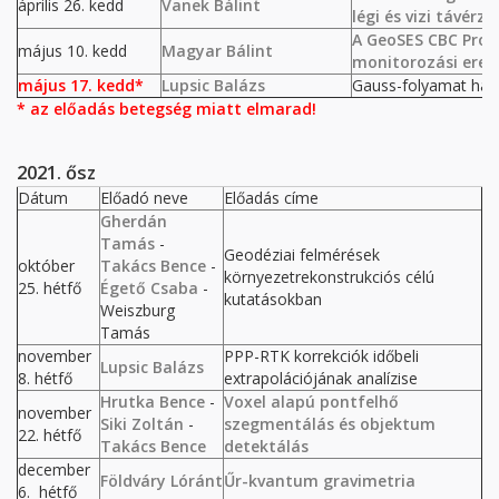
április 26. kedd
Vanek Bálint
légi és vizi távér
A GeoSES CBC Proje
május 10. kedd
Magyar Bálint
monitorozási ere
május 17. kedd*
Lupsic Balázs
Gauss-folyamat hasz
* az előadás betegség miatt elmarad!
2021. ősz
Dátum
Előadó neve
Előadás címe
Gherdán
Tamás
-
Geodéziai felmérések
október
Takács Bence
-
környezetrekonstrukciós célú
25. hétfő
Égető Csaba
-
kutatásokban
Weiszburg
Tamás
november
PPP-RTK korrekciók időbeli
Lupsic Balázs
8. hétfő
extrapolációjának analízise
Hrutka Bence
-
Voxel alapú pontfelhő
november
Siki Zoltán
-
szegmentálás és objektum
22. hétfő
Takács Bence
detektálás
december
Földváry Lóránt
Űr-kvantum gravimetria
6. hétfő