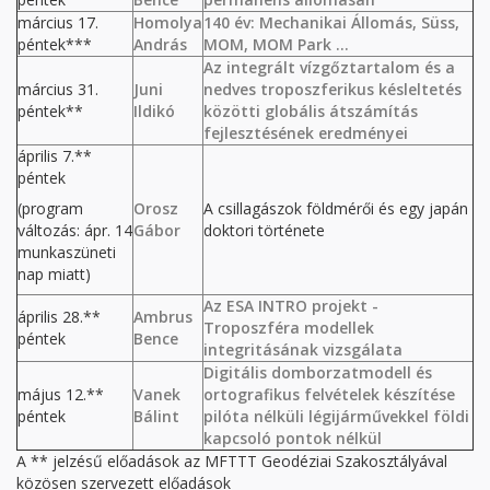
március 17.
Homolya
140 év: Mechanikai Állomás, Süss,
péntek***
András
MOM, MOM Park ...
Az integrált vízgőztartalom és a
március 31.
Juni
nedves troposzferikus késleltetés
péntek**
Ildikó
közötti globális átszámítás
fejlesztésének eredményei
április 7.**
péntek
(program
Orosz
A csillagászok földmérői és egy japán
változás: ápr. 14
Gábor
doktori története
munkaszüneti
nap miatt)
Az ESA INTRO projekt -
április 28.**
Ambrus
Troposzféra modellek
péntek
Bence
integritásának vizsgálata
Digitális domborzatmodell és
május 12.**
Vanek
ortografikus felvételek készítése
péntek
Bálint
pilóta nélküli légijárművekkel földi
kapcsoló pontok nélkül
A ** jelzésű előadások az MFTTT Geodéziai Szakosztályával
közösen szervezett előadások