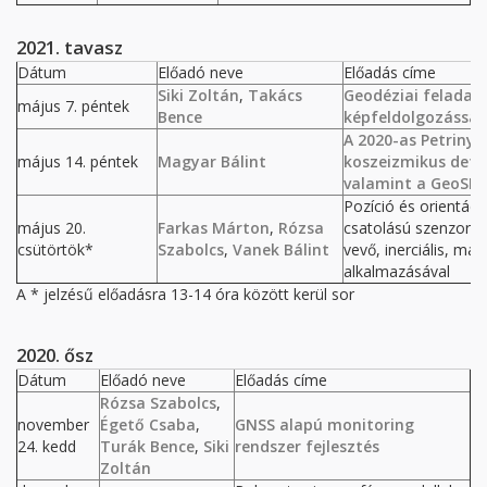
2021. tavasz
Dátum
Előadó neve
Előadás címe
Siki Zoltán
,
Takács
Geodéziai feladat
május 7. péntek
Bence
képfeldolgozással
A 2020-as Petrinya
május 14. péntek
Magyar Bálint
koszeizmikus def
valamint a GeoSES 
Pozíció és orientác
május 20.
Farkas Márton
,
Rózsa
csatolású szenzorfú
csütörtök*
Szabolcs
,
Vanek Bálint
vevő, inerciális, m
alkalmazásával
A * jelzésű előadásra 13-14 óra között kerül sor
2020. ősz
Dátum
Előadó neve
Előadás címe
Rózsa Szabolcs
,
november
Égető Csaba
,
GNSS alapú monitoring
24. kedd
Turák Bence
,
Siki
rendszer fejlesztés
Zoltán