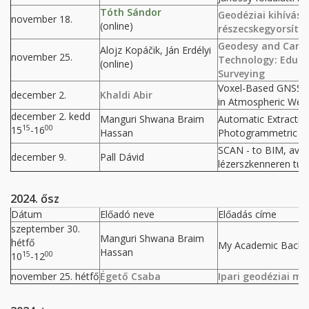
Tóth Sándor
Geodéziai kihívás
november 18.
(online)
részecskegyorsító
Geodesy and Carto
Alojz Kopáčik, Ján Erdélyi
november 25.
Technology: Educat
(online)
Surveying
Voxel-Based GNSS 
december 2.
Khaldi Abir
in Atmospheric Wet R
december 2. kedd
Manguri Shwana Braim
Automatic Extracti
15
00
15
-16
Hassan
Photogrammetric Po
SCAN - to BIM, avag
december 9.
Pall Dávid
lézerszkenneren túl
2024. ősz
Dátum
Előadó neve
Előadás címe
szeptember 30.
Manguri Shwana Braim
hétfő
My Academic Backgr
Hassan
15
00
10
-12
november 25. hétfő
Égető Csaba
Ipari geodéziai mu