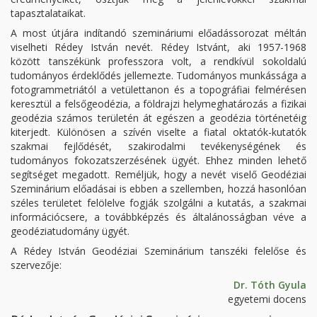
tapasztalataikat.
A most útjára indítandó szemináriumi előadássorozat méltán
viselheti Rédey István nevét. Rédey Istvánt, aki 1957-1968
között tanszékünk professzora volt, a rendkívül sokoldalú
tudományos érdeklődés jellemezte. Tudományos munkássága a
fotogrammetriától a vetülettanon és a topográfiai felmérésen
keresztül a felsőgeodézia, a földrajzi helymeghatározás a fizikai
geodézia számos területén át egészen a geodézia történetéig
kiterjedt. Különösen a szívén viselte a fiatal oktatók-kutatók
szakmai fejlődését, szakirodalmi tevékenységének és
tudományos fokozatszerzésének ügyét. Ehhez minden lehető
segítséget megadott. Reméljük, hogy a nevét viselő Geodéziai
Szeminárium előadásai is ebben a szellemben, hozzá hasonlóan
széles területet felölelve fogják szolgálni a kutatás, a szakmai
információcsere, a továbbképzés és általánosságban véve a
geodéziatudomány ügyét.
A Rédey István Geodéziai Szeminárium tanszéki felelőse és
szervezője:
Dr. Tóth Gyula
egyetemi docens