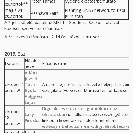
Péter Tamás
Cyclone oktatás/bemutató
csütörtök**
május 21.
Planning GNSS network to Iraqi
Peshawa Salih
csütörtök
Kurdistan
A * jelzésű előadások az MFTTT Geodéziai Szakosztályával
közösen szervezett előadások
A ** jelzésű előadásra 12-14 óra között kerül sor
2019. ősz
Előadó
Dátum
Előadás címe
neve
Ádám
József
,
október 4.
Tóth
A nehézségi erőtér szerkezete helyi jellemzőine
péntek*
Gyula
,
vizsgálata (Eötvös és Marussi-tenzor kapcsolat
Völgyesi
Lajos
Digitális eszközök és gamifikáció az
október
Laky
oktatásban
(az alkalmazások összegyűjtött
18.
Piroska
linkjeit a következő oldalon lehet elérni:
péntek+
www.symbaloo.com/mix/digitalisokteszko
november
Ládai