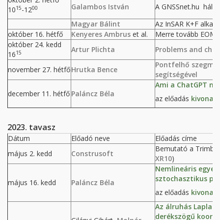
Galambos István
A GNSSnet.hu hálóza
15
00
10
-12
Magyar Bálint
Az InSAR K+F alkalma
október 16. hétfő
Kenyeres Ambrus
et al.
Merre tovább EOMA 
október 24. kedd
Artur Plichta
Problems and chal
15
16
Pontfelhő szegmen
november 27. hétfő
Hrutka Bence
segítségével
Ami a ChatGPT mö
december 11. hétfő
Paláncz Béla
az előadás
kivonat
2023. tavasz
Dátum
Előadó neve
Előadás címe
Bemutató a Trimble 
május 2. kedd
Construsoft
XR10
)
Nemlineáris egyen
sztochasztikus pa
május 16. kedd
Paláncz Béla
az előadás
kivonat
Az álruhás Laplace
derékszögű koordi