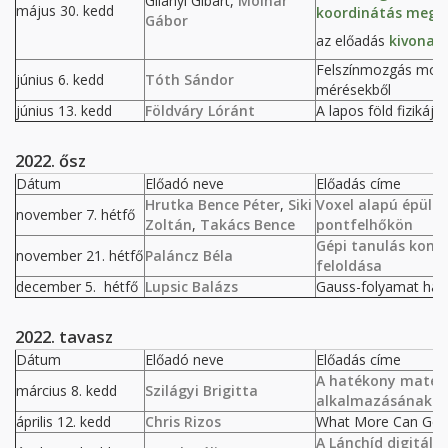
Gilányi Gibárt,
Molnár
május 30. kedd
koordinátás mego
Gábor
az előadás
kivonat
Felszínmozgás mode
június 6. kedd
Tóth Sándor
mérésekből
június 13. kedd
Földváry Lóránt
A lapos föld fiziká
2022. ősz
Dátum
Előadó neve
Előadás címe
Hrutka Bence Péter
,
Siki
Voxel alapú épüle
november 7. hétfő
Zoltán
,
Takács Bence
pontfelhőkön
Gépi tanulás kont
november 21. hétfő
Paláncz Béla
feloldása
december 5. hétfő
Lupsic Balázs
Gauss-folyamat has
2022. tavasz
Dátum
Előadó neve
Előadás címe
A hatékony matem
március 8. kedd
Szilágyi Brigitta
alkalmazásának le
április 12. kedd
Chris Rizos
What More Can Geod
A Lánchíd digitális