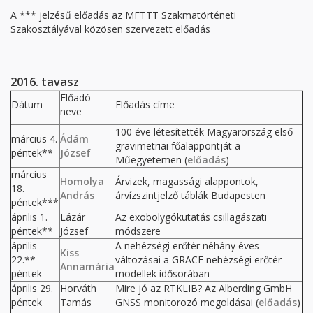
A *** jelzésű előadás az MFTTT Szakmatörténeti
Szakosztályával közösen szervezett előadás
2016. tavasz
Előadó
Dátum
Előadás címe
neve
100 éve létesítették Magyarország első
március 4.
Ádám
gravimetriai főalappontját a
péntek**
József
Műegyetemen (
előadás
)
március
Homolya
Árvizek, magassági alappontok,
18.
András
árvízszintjelző táblák Budapesten
péntek***
április 1.
Lázár
Az exobolygókutatás csillagászati
péntek**
József
módszere
április
A nehézségi erőtér néhány éves
Kiss
22.**
változásai a GRACE nehézségi erőtér
Annamária
péntek
modellek idősorában
április 29.
Horváth
Mire jó az RTKLIB? Az Alberding GmbH
péntek
Tamás
GNSS monitorozó megoldásai (
előadás
)