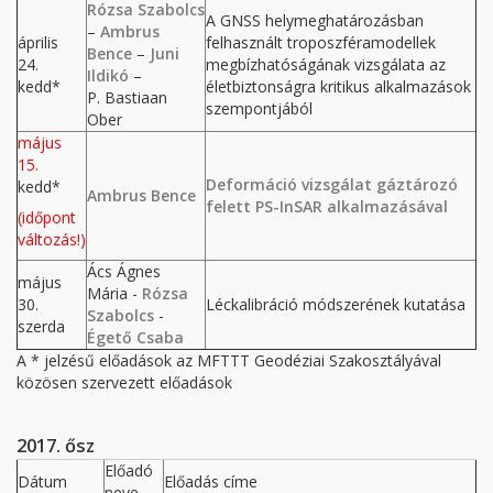
Rózsa Szabolcs
A GNSS helymeghatározásban
–
Ambrus
április
felhasznált troposzféramodellek
Bence
–
Juni
24.
megbízhatóságának vizsgálata az
Ildikó
–
kedd*
életbiztonságra kritikus alkalmazások
P. Bastiaan
szempontjából
Ober
május
15.
Deformáció vizsgálat gáztározó
kedd*
Ambrus Bence
felett PS-InSAR alkalmazásával
(időpont
változás!)
Ács Ágnes
május
Mária -
Rózsa
30.
Léckalibráció módszerének kutatása
Szabolcs
-
szerda
Égető Csaba
A * jelzésű előadások az MFTTT Geodéziai Szakosztályával
közösen szervezett előadások
2017. ősz
Előadó
Dátum
Előadás címe
neve