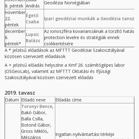
Geodézia Norvégiában
8. péntek
András
november
Égető
22.
Ipari geodéziai munkák a Geodézia tanszé
Csaba
péntek
december
Az ionoszféra kovarianciáinak a torzító hatása 
Lupsic
6.
protection levelre és stratégiák ennek
Balázs
péntek*
csökkentésére
A * jelzésű előadások az MFTTT Geodéziai Szakosztályával
közösen szervezett előadások
A + jelzésű előadás helyszíne a Kmf 26. számítógépes labor
(OSGeoLab), valamint az MFTTT Oktatási és Ifjúsági
Szakosztályával közösen szervezett előadás
2019. tavasz
Dátum
Előadó neve
Előadás címe
Toronyi Bence
,
Bakó Gábor,
Balla Csilla,
Botond Gábor,
Gross Miklós,
Ingatlan-nyilvántartási térképi
Mészáros