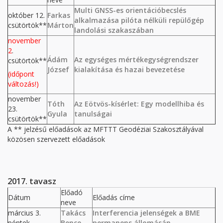
Multi GNSS-es orientációbecslés
október 12.
Farkas
alkalmazása pilóta nélküli repülőgép
csütörtök**
Márton
landolási szakaszában
november
2
.
Ádám
Az egységes mértékegységrendszer
csütörtök**
József
kialakítása és hazai bevezetése
(időpont
változás!)
november
Tóth
Az Eötvös-kísérlet: Egy modellhiba és
23.
Gyula
tanulságai
csütörtök**
A ** jelzésű előadások az MFTTT Geodéziai Szakosztályával
közösen szervezett előadások
2017. tavasz
Előadó
Dátum
Előadás címe
neve
március 3.
Takács
Interferencia jelenségek a BME
péntek
Bence
permanens állomásán