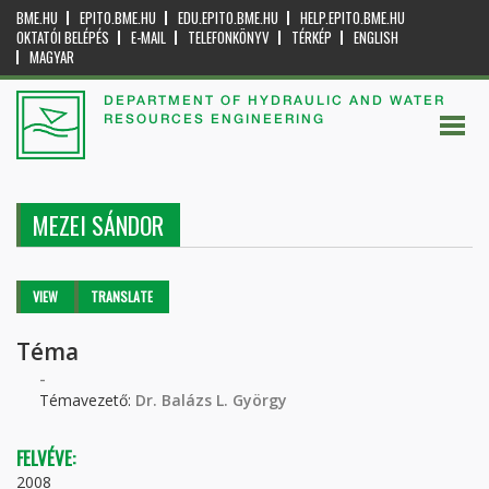
BME.HU
EPITO.BME.HU
EDU.EPITO.BME.HU
HELP.EPITO.BME.HU
OKTATÓI BELÉPÉS
E-MAIL
TELEFONKÖNYV
TÉRKÉP
ENGLISH
MAGYAR
DEPARTMENT OF HYDRAULIC AND WATER
RESOURCES ENGINEERING
MEZEI SÁNDOR
Primary tabs
VIEW
(ACTIVE
TRANSLATE
TAB)
Téma
-
Témavezető:
Dr. Balázs L. György
FELVÉVE:
2008