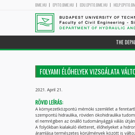
BME.HU
EPITO.BME.HU
EDU.EPITO.BME.HU
HELP.EPITO.B
BUDAPEST UNIVERSITY OF TEC
Faculty of Civil Engineering - S
DEPARTMENT OF HYDRAULIC AN
THE DEP
FOLYAMI ÉLŐHELYEK VIZSGÁLATA VÁLT
2021. April 21.
RÖVID LEÍRÁS:
A környezetközpontú mérnöki szemlélet a fenntarthat
szempontú hidraulika, röviden ökohidraulika tudo
el nemrégiben az önálló tudományággá válás útján
A folyókban kialakuló életteret, élőhelyeket a hid
áramlása természetes körülmények között is válto