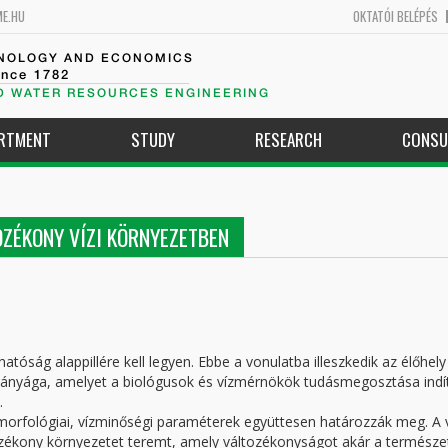
ME.HU
OKTATÓI BELÉPÉS
HNOLOGY AND ECONOMICS
ince 1782
D WATER RESOURCES ENGINEERING
ARTMENT
STUDY
RESEARCH
CONSU
OZÉKONY VÍZI KÖRNYEZETBEN
óság alappillére kell legyen. Ebbe a vonulatba illeszkedik az élőhely
mányága, amelyet a biológusok és vízmérnökök tudásmegosztása indí
.
romorfológiai, vízminőségi paraméterek együttesen határozzák meg. A 
zékony környezetet teremt, amely változékonyságot akár a természe