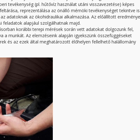
mberi tevékenység (pl. hűtővíz használat utáni visszavezetése) képes
 feltárása, reprezentálása az önálló mérnöki tevékenységet tekintve is
 az adatoknak az ökohidraulikai alkalmazása. Az előállított eredmény
 feladatok alapjául szolgálhatnak majd.
sősorban korábbi terepi mérések során vett adatokat dolgozunk fel,
a a munkát. Az elemzéseink alapján igyekszünk összefüggéseket
erek és az ezek által meghatározott élőhelyen fellelhető halállomány