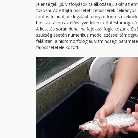
jelenségek (pl. vízfolyások találkozása), akár az e
fokozni. Az effajta összetett rendszerek célirányos
fontos feladat, de legalább ennyire fontos ezeknek
hosszú távon az élőhelyvédelem, döntéstámogatási
A kutatás során dunai halfajokkal foglalkozunk. El
szükség esetén numerikus modellezéssel támogatv
felállítani a hidromorfológiai, vízminőségi paramét
fajösszetétele között.