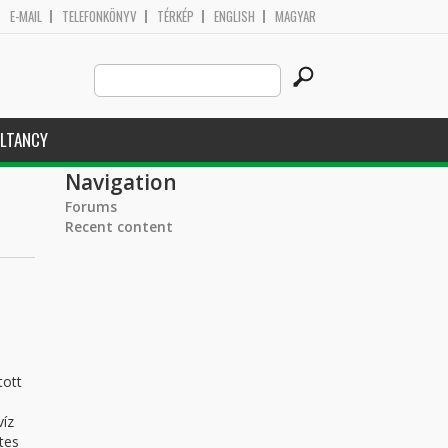
E-MAIL
TELEFONKÖNYV
TÉRKÉP
ENGLISH
MAGYAR
Search
Search form
this
site
LTANCY
Navigation
Forums
Recent content
tott
víz
tes