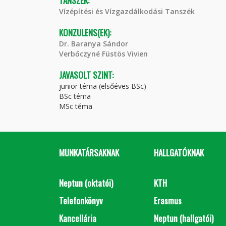
TANSZÉK:
Vízépítési és Vízgazdálkodási Tanszék
KONZULENS(EK):
Dr. Baranya Sándor
Verbőczyné Füstös Vivien
JAVASOLT SZINT:
junior téma (elsőéves BSc)
BSc téma
MSc téma
MUNKATÁRSAKNAK
HALLGATÓKNAK
Neptun (oktatói)
KTH
Telefonkönyv
Erasmus
Kancellária
Neptun (hallgatói)