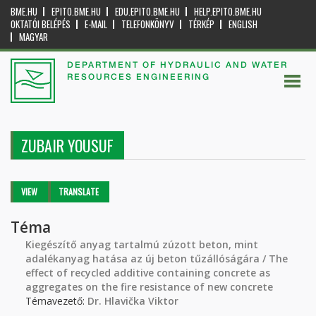
BME.HU
EPITO.BME.HU
EDU.EPITO.BME.HU
HELP.EPITO.BME.HU
OKTATÓI BELÉPÉS
E-MAIL
TELEFONKÖNYV
TÉRKÉP
ENGLISH
MAGYAR
DEPARTMENT OF HYDRAULIC AND WATER
RESOURCES ENGINEERING
ZUBAIR YOUSUF
Primary tabs
VIEW
(ACTIVE
TRANSLATE
TAB)
Téma
Kiegészítő anyag tartalmú zúzott beton, mint
adalékanyag hatása az új beton tűzállóságára / The
effect of recycled additive containing concrete as
aggregates on the fire resistance of new concrete
Témavezető:
Dr. Hlavička Viktor