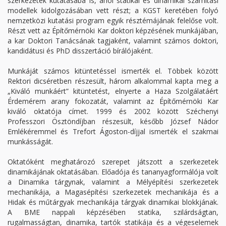
szerkezetek kutatásába is, ahol statikai és dinamikai számítási
modellek kidolgozásában vett részt; a KGST keretében folyó
nemzetközi kutatási program egyik résztémájának felelőse volt.
Részt vett az Építőmérnöki Kar doktori képzésének munkájában,
a kar Doktori Tanácsának tagjaként, valamint számos doktori,
kandidátusi és PhD disszertáció bírálójaként.
Munkáját számos kitüntetéssel ismerték el. Többek között
Rektori dicséretben részesült, három alkalommal kapta meg a
„Kiváló munkáért” kitüntetést, elnyerte a Haza Szolgálatáért
Érdemérem arany fokozatát, valamint az Építőmérnöki Kar
kiváló oktatója címet. 1999 és 2002 között Széchenyi
Professzori Ösztöndíjban részesült, később József Nádor
Emlékéremmel és Trefort Ágoston-díjjal ismerték el szakmai
munkásságát.
Oktatóként meghatározó szerepet játszott a szerkezetek
dinamikájának oktatásában. Előadója és tananyagformálója volt
a Dinamika tárgynak, valamint a Mélyépítési szerkezetek
mechanikája, a Magasépítési szerkezetek mechanikája és a
Hidak és műtárgyak mechanikája tárgyak dinamikai blokkjának.
A BME nappali képzésében statika, szilárdságtan,
rugalmasságtan, dinamika, tartók statikája és a végeselemek