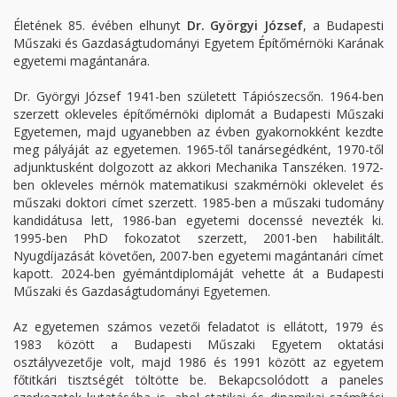
Életének 85. évében elhunyt
Dr. Györgyi József
, a Budapesti
Műszaki és Gazdaságtudományi Egyetem Építőmérnöki Karának
egyetemi magántanára.
Dr. Györgyi József 1941-ben született Tápiószecsőn. 1964-ben
szerzett okleveles építőmérnöki diplomát a Budapesti Műszaki
Egyetemen, majd ugyanebben az évben gyakornokként kezdte
meg pályáját az egyetemen. 1965-től tanársegédként, 1970-től
adjunktusként dolgozott az akkori Mechanika Tanszéken. 1972-
ben okleveles mérnök matematikusi szakmérnöki oklevelet és
műszaki doktori címet szerzett. 1985-ben a műszaki tudomány
kandidátusa lett, 1986-ban egyetemi docenssé nevezték ki.
1995-ben PhD fokozatot szerzett, 2001-ben habilitált.
Nyugdíjazását követően, 2007-ben egyetemi magántanári címet
kapott. 2024-ben gyémántdiplomáját vehette át a Budapesti
Műszaki és Gazdaságtudományi Egyetemen.
Az egyetemen számos vezetői feladatot is ellátott, 1979 és
1983 között a Budapesti Műszaki Egyetem oktatási
osztályvezetője volt, majd 1986 és 1991 között az egyetem
főtitkári tisztségét töltötte be. Bekapcsolódott a paneles