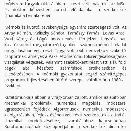
módszere tárgyak oktatásában is részt vett, valamint az MSc-
és doktori képzésben tartott előadásokat a szerkezetek
dinamikája témakörében.
Mérnöki és kutatói tevékenysége egyaránt szerteágazó volt. Az
Árvay Kálmán, Kaliszky Sándor, Tamássy Tamás, Lovas Antal,
Wolf Károly és Lógó János nevével fémjelzett tanszéki ipari
kutatócsoport meghatározó tagjaként számos mérnöki feladat
megoldásában vett részt. Tagja volt több nemzetközi szakértői
csoportnak, amelyek a Paksi Atomerőmű földrengésállóságának
vizsgálatát végezték, valamint szakértőként részt vett a külföldi
cégek által készített számítások értékelésében és
ellenőrzésében. A mérnöki gyakorlatot segítő számítógépes
programok fejlesztésében úttörő szerepet vállalt már a 1980-as
években.
Kutatómunkája abban a virágkorban zajlott, amikor az építőipari
mechanikai problémák numerikus megoldási módszerei
ugrásszerűen fejlődtek. Algoritmusok, numerikus módszerek
kidolgozásában, fejlesztésében vett részt szerkezetek statikai és
dinamikai modellezéséhez, számításához kapcsolódóan.
Kutatómunkájának középpontjában a szerkezetek dinamikai