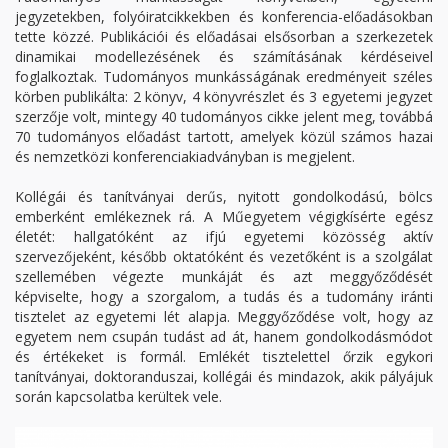
jegyzetekben, folyóiratcikkekben és konferencia-előadásokban
tette közzé. Publikációi és előadásai elsősorban a szerkezetek
dinamikai modellezésének és számításának kérdéseivel
foglalkoztak. Tudományos munkásságának eredményeit széles
körben publikálta: 2 könyv, 4 könyvrészlet és 3 egyetemi jegyzet
szerzője volt, mintegy 40 tudományos cikke jelent meg, továbbá
70 tudományos előadást tartott, amelyek közül számos hazai
és nemzetközi konferenciakiadványban is megjelent.
Kollégái és tanítványai derűs, nyitott gondolkodású, bölcs
emberként emlékeznek rá. A Műegyetem végigkísérte egész
életét: hallgatóként az ifjú egyetemi közösség aktív
szervezőjeként, később oktatóként és vezetőként is a szolgálat
szellemében végezte munkáját és azt meggyőződését
képviselte, hogy a szorgalom, a tudás és a tudomány iránti
tisztelet az egyetemi lét alapja. Meggyőződése volt, hogy az
egyetem nem csupán tudást ad át, hanem gondolkodásmódot
és értékeket is formál. Emlékét tisztelettel őrzik egykori
tanítványai, doktoranduszai, kollégái és mindazok, akik pályájuk
során kapcsolatba kerültek vele.