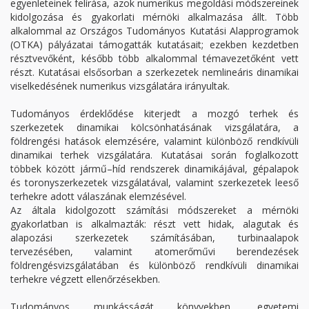
egyenleteinek felírása, azok numerikus megoldási módszereinek
kidolgozása és gyakorlati mérnöki alkalmazása állt. Több
alkalommal az Országos Tudományos Kutatási Alapprogramok
(OTKA) pályázatai támogatták kutatásait; ezekben kezdetben
résztvevőként, később több alkalommal témavezetőként vett
részt. Kutatásai elsősorban a szerkezetek nemlineáris dinamikai
viselkedésének numerikus vizsgálatára irányultak.
Tudományos érdeklődése kiterjedt a mozgó terhek és
szerkezetek dinamikai kölcsönhatásának vizsgálatára, a
földrengési hatások elemzésére, valamint különböző rendkívüli
dinamikai terhek vizsgálatára. Kutatásai során foglalkozott
többek között jármű–híd rendszerek dinamikájával, gépalapok
és toronyszerkezetek vizsgálatával, valamint szerkezetek leeső
terhekre adott válaszának elemzésével.
Az általa kidolgozott számítási módszereket a mérnöki
gyakorlatban is alkalmazták: részt vett hidak, alagutak és
alapozási szerkezetek számításában, turbinaalapok
tervezésében, valamint atomerőművi berendezések
földrengésvizsgálatában és különböző rendkívüli dinamikai
terhekre végzett ellenőrzésekben.
Tudományos munkásságát könyvekben, egyetemi