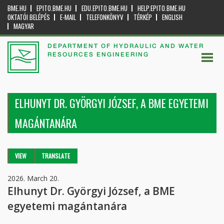
BME.HU
EPITO.BME.HU
EDU.EPITO.BME.HU
HELP.EPITO.BME.HU
OKTATÓI BELÉPÉS
E-MAIL
TELEFONKÖNYV
TÉRKÉP
ENGLISH
MAGYAR
DEPARTMENT OF HYDRAULIC AND WATER
RESOURCES ENGINEERING
ELHUNYT DR. GYÖRGYI JÓZSEF, A BME EGYETEMI
MAGÁNTANÁRA
Primary tabs
VIEW
(ACTIVE
TRANSLATE
TAB)
2026. March 20.
Elhunyt Dr. Györgyi József, a BME
egyetemi magántanára