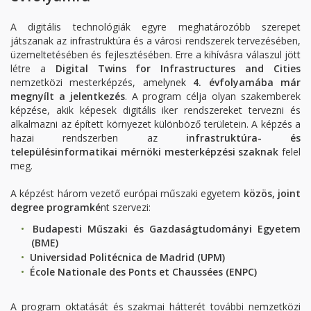
A digitális technológiák egyre meghatározóbb szerepet
játszanak az infrastruktúra és a városi rendszerek tervezésében,
üzemeltetésében és fejlesztésében. Erre a kihívásra válaszul jött
létre a
Digital Twins for Infrastructures and Cities
nemzetközi mesterképzés, amelynek
4. évfolyamába már
megnyílt a jelentkezés
. A program célja olyan szakemberek
képzése, akik képesek digitális iker rendszereket tervezni és
alkalmazni az épített környezet különböző területein. A képzés a
hazai rendszerben az
infrastruktúra- és
településinformatikai mérnöki mesterképzési szaknak
felel
meg.
A képzést három vezető európai műszaki egyetem
közös, joint
degree programké
nt szervezi:
Budapesti Műszaki és Gazdaságtudományi Egyetem
(BME)
Universidad Politécnica de Madrid (UPM)
École Nationale des Ponts et Chaussées (ENPC)
A program oktatását és szakmai hátterét további nemzetközi