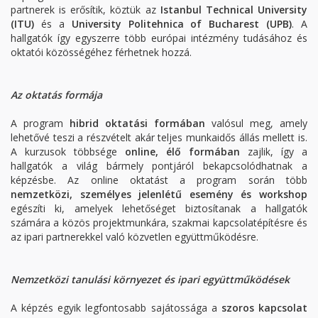
partnerek is erősítik, köztük az
Istanbul Technical University
(ITU)
és a
University Politehnica of Bucharest (UPB)
. A
hallgatók így egyszerre több európai intézmény tudásához és
oktatói közösségéhez férhetnek hozzá.
Az oktatás formája
A program
hibrid oktatási formában
valósul meg, amely
lehetővé teszi a részvételt akár teljes munkaidős állás mellett is.
A kurzusok többsége
online, élő formában
zajlik, így a
hallgatók a világ bármely pontjáról bekapcsolódhatnak a
képzésbe. Az online oktatást a program során több
nemzetközi, személyes jelenlétű esemény és workshop
egészíti ki, amelyek lehetőséget biztosítanak a hallgatók
számára a közös projektmunkára, szakmai kapcsolatépítésre és
az ipari partnerekkel való közvetlen együttműködésre.
Nemzetközi tanulási környezet és ipari együttműködések
A képzés egyik legfontosabb sajátossága a
szoros kapcsolat