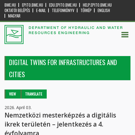
BME.HU
EPITO.BME.HU
EDU.EPITO.BME.HU
HELP.EPITO.BME.HU
OKTATÓI BELÉPÉS
E-MAIL
TELEFONKÖNYV
TÉRKÉP
ENGLISH
MAGYAR
DEPARTMENT OF HYDRAULIC AND WATER
RESOURCES ENGINEERING
DIGITAL TWINS FOR INFRASTRUCTURES AND
CITIES
Primary tabs
VIEW
(ACTIVE
TRANSLATE
TAB)
2026. April 03.
Nemzetközi mesterképzés a digitális
ikrek területén – jelentkezés a 4.
évfolyamra