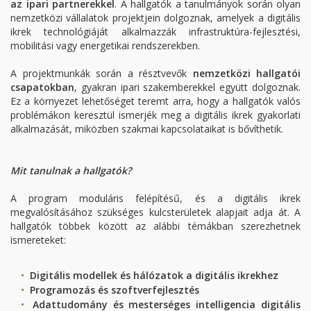
az ipari partnerekkel
. A hallgatók a tanulmányok során olyan
nemzetközi vállalatok projektjein dolgoznak, amelyek a digitális
ikrek technológiáját alkalmazzák infrastruktúra-fejlesztési,
mobilitási vagy energetikai rendszerekben.
A projektmunkák során a résztvevők
nemzetközi hallgatói
csapatokban
, gyakran ipari szakemberekkel együtt dolgoznak.
Ez a környezet lehetőséget teremt arra, hogy a hallgatók valós
problémákon keresztül ismerjék meg a digitális ikrek gyakorlati
alkalmazását, miközben szakmai kapcsolataikat is bővíthetik.
Mit tanulnak a hallgatók?
A program moduláris felépítésű, és a digitális ikrek
megvalósításához szükséges kulcsterületek alapjait adja át. A
hallgatók többek között az alábbi témákban szerezhetnek
ismereteket:
Digitális modellek és hálózatok a digitális ikrekhez
Programozás és szoftverfejlesztés
Adattudomány és mesterséges intelligencia digitális