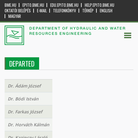
BME.HU
EPITO.BME.HU
EDU.EPITO.BME.HU
HELP.EPITO.BME.HU
OKTATÓI BELÉPÉS
E-MAIL
TELEFONKÖNYV
TÉRKÉP
ENGLISH
MAGYAR
DEPARTMENT OF HYDRAULIC AND WATER
RESOURCES ENGINEERING
DEPARTED
Dr. Ádám József
Dr. Bódi István
Dr. Farkas József
Dr. Horváth Kálmán
Dr. Kazinczy László