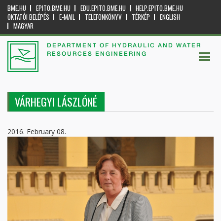
BME.HU
EPITO.BME.HU
EDU.EPITO.BME.HU
HELP.EPITO.BME.HU
OKTATÓI BELÉPÉS
E-MAIL
TELEFONKÖNYV
TÉRKÉP
ENGLISH
MAGYAR
DEPARTMENT OF HYDRAULIC AND WATER
RESOURCES ENGINEERING
VÁRHEGYI LÁSZLÓNÉ
2016. February 08.