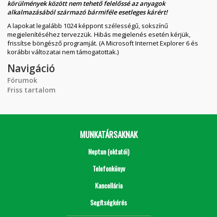
körülmények között nem tehető felelőssé az anyagok
alkalmazásából származó bármiféle esetleges kárért!
A lapokat legalább 1024 képpont szélességű, sokszínű
megjelenítéséhez tervezzük. Hibás megjelenés esetén kérjük,
frissítse böngésző programját. (A Microsoft Internet Explorer 6 és
korábbi változatai nem támogatottak.)
Navigáció
Fórumok
Friss tartalom
MUNKATÁRSAKNAK
Neptun (oktatói)
Telefonkönyv
Kancellária
Segítségkérés