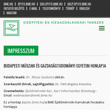
BME.HU
EPITO.BME.HU
EDU.EPITO.BME.HU
HELP.EPITO.BME.HU
OKTATÓI BELÉPÉS
E-MAIL
TELEFONKÖNYV
TÉRKÉP
ENGLISH
MAGYAR
VÍZÉPÍTÉSI ÉS VÍZGAZDÁLKODÁSI TANSZÉK
IMPRESSZUM
BUDAPESTI MŰSZAKI ÉS GAZDASÁGTUDOMÁNYI EGYETEM HONLAPJA
Felelős kiadó:
Dr. Rózsa Szabolcs
dékán
Szerkesztő (hírek, sajtófigyelés):
Dr. Tóth Brigitta Krisztina
Üzemeltetés:
Építőmérnöki Kar, Kari Informatikai Bizottság
-
Email:
webmaster@emk.bme.hu
Ez a honlap
(
epito.bme.hu
)
a BME Építőmérnöki Karnának hivatalos
honlapja.