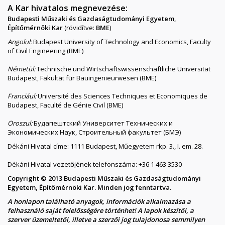
A Kar hivatalos megnevezése:
Budapesti Műszaki és Gazdaságtudományi Egyetem,
Építőmérnöki Kar
(rövidítve:
BME
)
Angolul:
Budapest University of Technology and Economics, Faculty
of Civil Engineering (BME)
Németül:
Technische und Wirtschaftswissenschaftliche Universität
Budapest, Fakultät für Bauingenieurwesen (BME)
Franciául:
Université des Sciences Techniques et Economiques de
Budapest, Faculté de Génie Civil (BME)
Oroszul:
Будапештский Университет Технических и
Экономических Наук, Строительный факультет (БМЭ)
Dékáni Hivatal címe: 1111 Budapest, Műegyetem rkp. 3., I. em. 28.
Dékáni Hivatal vezetőjének telefonszáma: +36 1 463 3530
Copyright © 2013 Budapesti Műszaki és Gazdaságtudományi
Egyetem, Építőmérnöki Kar. Minden jog fenntartva.
A honlapon található anyagok, információk alkalmazása a
felhasználó saját felelősségére történhet! A lapok készítői, a
szerver üzemeltetői, illetve a szerzői jog tulajdonosa semmilyen