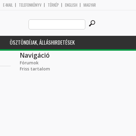
E-MAIL
TELEFONKÖNYV
TÉRKÉP
ENGLISH
MAGYAR
Search
Keresés űrlap
this
site
ÖSZTÖNDÍJAK, ÁLLÁSHIRDETÉSEK
Navigáció
Fórumok
Friss tartalom