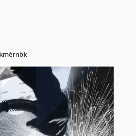
zakmérnök