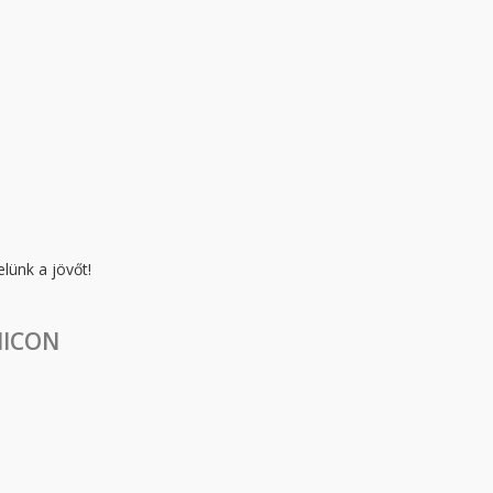
lünk a jövőt!
rtalommal kapcsolatosan
NICON