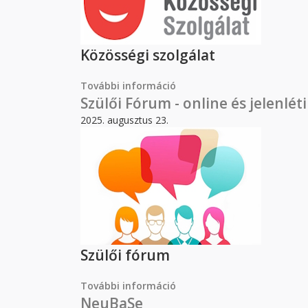
Közösségi szolgálat
További információ
Iskolai közösségi szolgála
Szülői Fórum - online és jelenléti
2025. augusztus 23.
Szülői fórum
További információ
Szülői Fórum - online és j
NeuBaSe