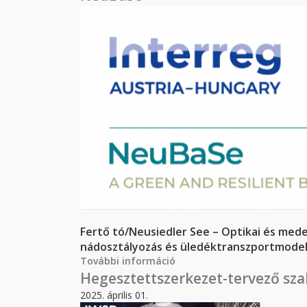
Fertő tó/Neusiedler See – Optikai és med
nádosztályozás és üledéktranszportmode
További információ
NeuBaSe tartalommal kap
Hegesztettszerkezet-tervező s
2025. április 01.