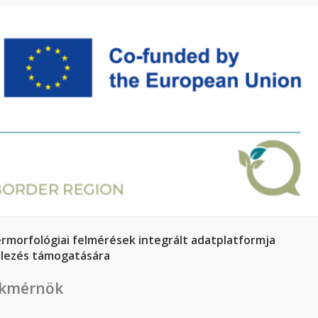
ermorfológiai felmérések integrált adatplatformja
llezés támogatására
csolatosan
zakmérnök