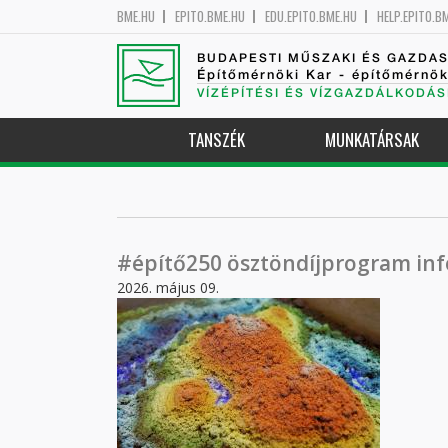
BME.HU
EPITO.BME.HU
EDU.EPITO.BME.HU
HELP.EPITO.B
BUDAPESTI MŰSZAKI ÉS GAZDA
Építőmérnöki Kar - építőmérnö
VÍZÉPÍTÉSI ÉS VÍZGAZDÁLKODÁS
TANSZÉK
MUNKATÁRSAK
#építő250 ösztöndíjprogram in
2026. május 09.