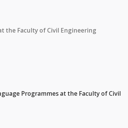
am információk tartalommal kapcsolatosan
the Faculty of Civil Engineering
anguage Programmes at the Faculty of Civil
es at the Faculty of Civil Engineering tartalommal kapcsolat