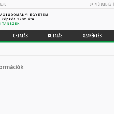
ME.HU
OKTATÓI BELÉPÉS
SÁGTUDOMÁNYI EGYETEM
k képzés 1782 óta
I TANSZÉK
OKTATÁS
KUTATÁS
SZAKÉRTÉS
formációk