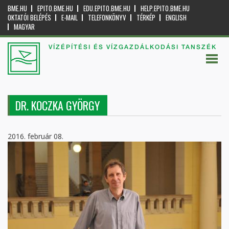
BME.HU
EPITO.BME.HU
EDU.EPITO.BME.HU
HELP.EPITO.BME.HU
OKTATÓI BELÉPÉS
E-MAIL
TELEFONKÖNYV
TÉRKÉP
ENGLISH
MAGYAR
VÍZÉPÍTÉSI ÉS VÍZGAZDÁLKODÁSI TANSZÉK
DR. KOCZKA GYÖRGY
2016. február 08.