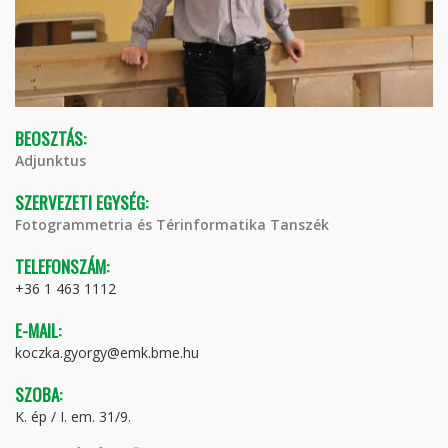
BEOSZTÁS:
Adjunktus
SZERVEZETI EGYSÉG:
Fotogrammetria és Térinformatika Tanszék
TELEFONSZÁM:
+36 1 463 1112
E-MAIL:
koczka.gyorgy@emk.bme.hu
SZOBA:
K. ép / I. em. 31/9.