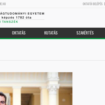
ME.HU
OKTATÓI BELÉPÉS
SÁGTUDOMÁNYI EGYETEM
k képzés 1782 óta
I TANSZÉK
OKTATÁS
KUTATÁS
SZAKÉRTÉS