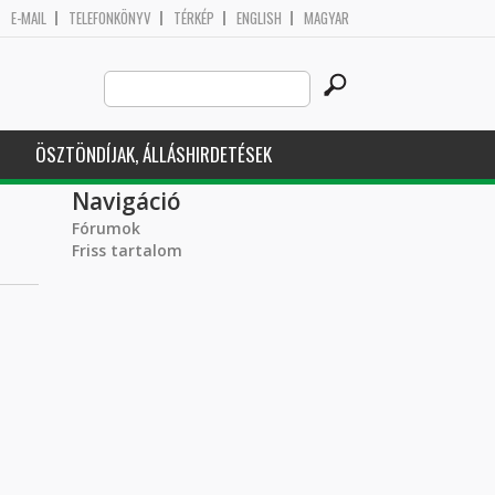
E-MAIL
TELEFONKÖNYV
TÉRKÉP
ENGLISH
MAGYAR
Search
Keresés űrlap
this
site
ÖSZTÖNDÍJAK, ÁLLÁSHIRDETÉSEK
Navigáció
Fórumok
Friss tartalom