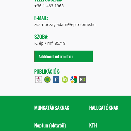
+36 1 463 1968
E-MAIL:
zsarnoczay.adam@epito.bme.hu
SZOBA:
K. ép / mf. 85/19.
Additional information
PUBLIKÁCIÓK:
MUNKATÁRSAKNAK
HALLGATÓKNAK
Neptun (oktatói)
KTH