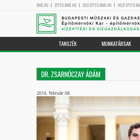
BME.HU
EPITO.BME.HU
EDU.EPITO.BME.HU
HELP.EPITO.B
BUDAPESTI MŰSZAKI ÉS GAZDA
Építőmérnöki Kar - építőmérnö
VÍZÉPÍTÉSI ÉS VÍZGAZDÁLKODÁS
TANSZÉK
MUNKATÁRSAK
DR. ZSARNÓCZAY ÁDÁM
2016. február 08.