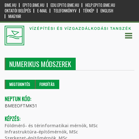
BME.HU
EPITO.BME.HU
EDU.EPITO.BME.HU
HELP.EPITO.BME.HU
OKTATÓI BELÉPÉS
E-MAIL
TELEFONKÖNYV
TÉRKÉP
ENGLISH
MAGYAR
VÍZÉPÍTÉSI ÉS VÍZGAZDÁLKODÁSI TANSZÉK
NUMERIKUS MÓDSZEREK
Elsődleges fülek
MEGTEKINTÉS
(AKTÍV
FORDÍTÁS
FÜL)
NEPTUN KÓD:
BMEEOFTMK51
KÉPZÉS:
Földmérő- és térinformatikai mérnök, MSc
Infrastruktúra-építőmérnök, MSc
Szerkezet-építőmérnök, MSc