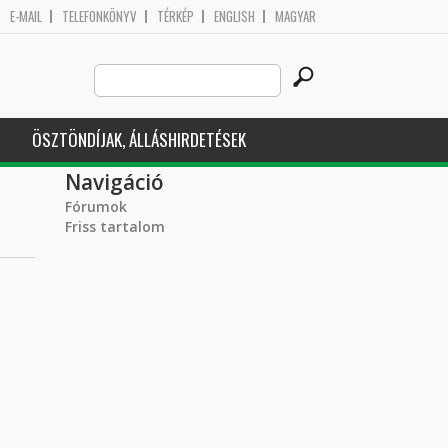
E-MAIL
TELEFONKÖNYV
TÉRKÉP
ENGLISH
MAGYAR
Search
Keresés űrlap
this
site
ÖSZTÖNDÍJAK, ÁLLÁSHIRDETÉSEK
Navigáció
Fórumok
Friss tartalom