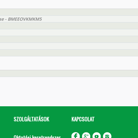
zése - BMEEOVKMKM5
SZOLGÁLTATÁSOK
KAPCSOLAT
Oktatási keretrendszer