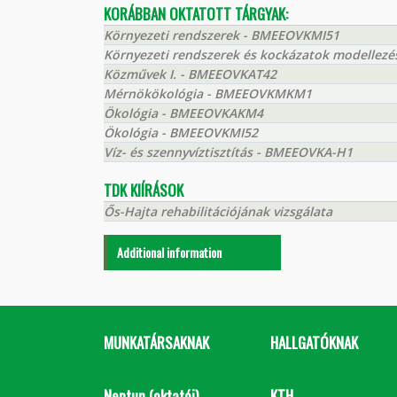
KORÁBBAN OKTATOTT TÁRGYAK:
Környezeti rendszerek - BMEEOVKMI51
Környezeti rendszerek és kockázatok modelle
Közművek I. - BMEEOVKAT42
Mérnökökológia - BMEEOVKMKM1
Ökológia - BMEEOVKAKM4
Ökológia - BMEEOVKMI52
Víz- és szennyvíztisztítás - BMEEOVKA-H1
TDK KIÍRÁSOK
Ős-Hajta rehabilitációjának vizsgálata
Additional information
MUNKATÁRSAKNAK
HALLGATÓKNAK
Neptun (oktatói)
KTH