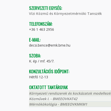
SZERVEZETI EGYSÉG:
Vízi Közmű és Környezetmérnöki Tanszék
TELEFONSZÁM:
+36 1 463 2956
E-MAIL:
decsi.bence@emk.bme.hu
SZOBA:
K. ép / mf. 45/7.
KONZULTÁCIÓS IDŐPONT:
Hétfő 12-13
OKTATOTT TANTÁRGYAK
Környezeti rendszerek és kockázatok modelle
Közművek I. - BMEEOVKAT42
Mérnökökológia - BMEEOVKMKM1