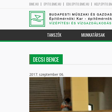
BME.HU
EPITO.BME.HU
EDU.EPITO.BME.HU
HELP.EPITO.B
BUDAPESTI MŰSZAKI ÉS GAZDA
Építőmérnöki Kar - építőmérnö
VÍZÉPÍTÉSI ÉS VÍZGAZDÁLKODÁS
TANSZÉK
MUNKATÁRSAK
DECSI BENCE
2017. szeptember 06.