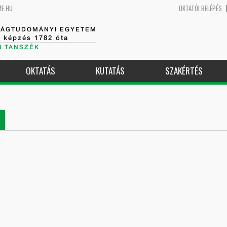
ME.HU
OKTATÓI BELÉPÉS
SÁGTUDOMÁNYI EGYETEM
k képzés 1782 óta
I TANSZÉK
OKTATÁS
KUTATÁS
SZAKÉRTÉS