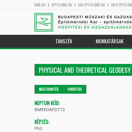
BME.HU
EPITO.BME.HU
EDU.EPITO.BME.HU
HELP.EPITO.B
BUDAPESTI MŰSZAKI ÉS GAZDA
Építőmérnöki Kar - építőmérnö
VÍZÉPÍTÉSI ÉS VÍZGAZDÁLKODÁS
TANSZÉK
MUNKATÁRSAK
PHYSICAL AND THEORETICAL GEODESY
Elsődleges fülek
MEGTEKINTÉS
(AKTÍV
FORDÍTÁS
FÜL)
NEPTUN KÓD:
BMEEOAFDT72
KÉPZÉS:
PhD