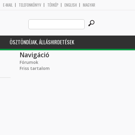
E-MAIL
TELEFONKÖNYV
TÉRKÉP
ENGLISH
MAGYAR
Search
Keresés űrlap
this
site
ÖSZTÖNDÍJAK, ÁLLÁSHIRDETÉSEK
Navigáció
Fórumok
Friss tartalom