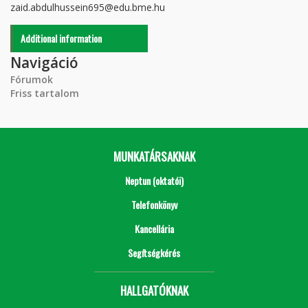
zaid.abdulhussein695@edu.bme.hu
Additional information
Navigáció
Fórumok
Friss tartalom
MUNKATÁRSAKNAK
Neptun (oktatói)
Telefonkönyv
Kancellária
Segítségkérés
HALLGATÓKNAK