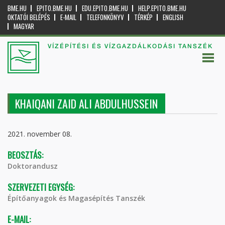
BME.HU
EPITO.BME.HU
EDU.EPITO.BME.HU
HELP.EPITO.BME.HU
OKTATÓI BELÉPÉS
E-MAIL
TELEFONKÖNYV
TÉRKÉP
ENGLISH
MAGYAR
VÍZÉPÍTÉSI ÉS VÍZGAZDÁLKODÁSI TANSZÉK
KHAIQANI ZAID ALI ABDULHUSSEIN
2021. november 08.
BEOSZTÁS:
Doktorandusz
SZERVEZETI EGYSÉG:
Építőanyagok és Magasépítés Tanszék
E-MAIL: