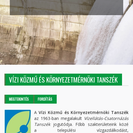
VÍZI KÖZMŰ ÉS KÖRNYEZETMÉRNÖKI TANSZÉK
Elsődleges fülek
MEGTEKINTÉS
(AKTÍV
FORDÍTÁS
FÜL)
A
Vízi Közmű és Környezetmérnöki Tanszék
az 1963-ban megalakult
Vízellátás-Csatornázás
Tanszék
jogutódja. Főbb szakterületeink közé
a települési vízgazdálkodást,