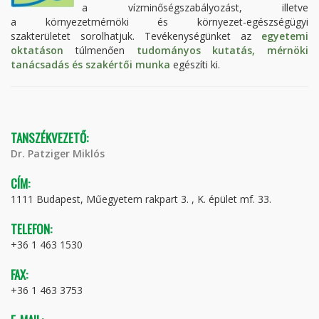
a vízminőségszabályozást, illetve
a környezetmérnöki és környezet-egészségügyi
szakterületet sorolhatjuk. Tevékenységünket az
egyetemi
oktatáson
túlmenően
tudományos kutatás, mérnöki
tanácsadás és szakértői munka
egészíti ki.
TANSZÉKVEZETŐ:
Dr. Patziger Miklós
CÍM:
1111 Budapest, Műegyetem rakpart 3. , K. épület mf. 33.
TELEFON:
+36 1 463 1530
FAX:
+36 1 463 3753