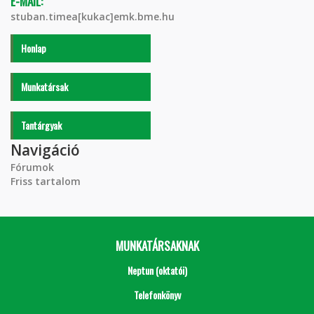
E-MAIL:
stuban.timea[kukac]emk.bme.hu
Honlap
Munkatársak
Tantárgyak
Navigáció
Fórumok
Friss tartalom
MUNKATÁRSAKNAK
Neptun (oktatói)
Telefonkönyv