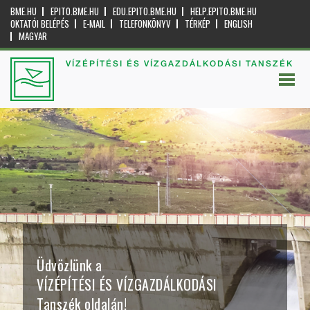
BME.HU
EPITO.BME.HU
EDU.EPITO.BME.HU
HELP.EPITO.BME.HU
OKTATÓI BELÉPÉS
E-MAIL
TELEFONKÖNYV
TÉRKÉP
ENGLISH
MAGYAR
VÍZÉPÍTÉSI ÉS VÍZGAZDÁLKODÁSI TANSZÉK
Üdvözlünk a
VÍZÉPÍTÉSI ÉS VÍZGAZDÁLKODÁSI
Tanszék oldalán!