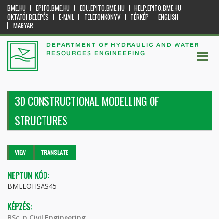
BME.HU
EPITO.BME.HU
EDU.EPITO.BME.HU
HELP.EPITO.BME.HU
OKTATÓI BELÉPÉS
E-MAIL
TELEFONKÖNYV
TÉRKÉP
ENGLISH
MAGYAR
DEPARTMENT OF HYDRAULIC AND WATER
RESOURCES ENGINEERING
3D CONSTRUCTIONAL MODELLING OF
STRUCTURES
Primary tabs
VIEW
(ACTIVE
TRANSLATE
TAB)
NEPTUN KÓD:
BMEEOHSAS45
KÉPZÉS:
BSc in Civil Engineering