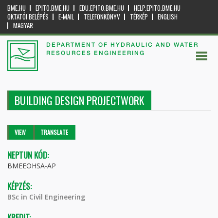
BME.HU
EPITO.BME.HU
EDU.EPITO.BME.HU
HELP.EPITO.BME.HU
OKTATÓI BELÉPÉS
E-MAIL
TELEFONKÖNYV
TÉRKÉP
ENGLISH
MAGYAR
DEPARTMENT OF HYDRAULIC AND WATER
RESOURCES ENGINEERING
BUILDING DESIGN PROJECTWORK
Primary tabs
VIEW
(ACTIVE
TRANSLATE
TAB)
NEPTUN KÓD:
BMEEOHSA-AP
KÉPZÉS:
BSc in Civil Engineering
KREDIT: