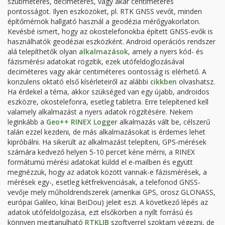
szubméteres, deciméteres, vagy akár centiméteres
pontosságot. Ilyen eszközöket, pl. RTK GNSS vevőt, minden
építőmérnök hallgató használ a geodézia mérőgyakorlaton.
Kevésbé ismert, hogy az okostelefonokba épített GNSS-evők is
használhatók geodéziai eszközként. Android operációs rendszer
alá telepíthetők olyan
alkalmazások
, amely a nyers kód- és
fázismérési adatokat rögzítik, ezek utófeldoglozásával
deciméteres vagy akár centiméteres oontosság is elérhető. A
konzulens oktató első kísérleteiről az alábbi
cikkben
olvashatsz.
Ha érdekel a téma, akkor szükséged van egy újabb, androidos
eszközre, okostelefonra, esetleg tabletra. Erre telepítened kell
valamely alkalmazást a nyers adatok rögzítésére. Nekem
leginkább a
Geo++ RINEX Logger
alkalmazás vált be, célszerű
talán ezzel kezdeni, de más alkalmazásokat is érdemes lehet
kipróbálni. Ha sikerült az alkalmazást telepíteni, GPS-mérések
számára kedvező helyen 5-10 percet kéne mérni, a RINEX
formátumú mérési adatokat küldd el e-mailben és együtt
megnézzük, hogy az adatok között vannak-e fázismérések, a
mérések egy-, esetleg kétfrekvenciásak, a telefonod GNSS-
vevője mely műholdrendszerek (amerikai GPS, orosz GLONASS,
európai Galileo, kínai BeiDou) jeleit eszi. A következő lépés az
adatok utófeldolgozása, ezt elsőkörben a nyílt forrású és
könnyen megtanulható
RTKLIB
szoftverrel szoktam végezni, de