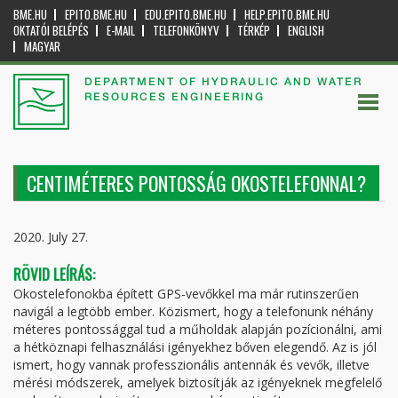
BME.HU
EPITO.BME.HU
EDU.EPITO.BME.HU
HELP.EPITO.BME.HU
OKTATÓI BELÉPÉS
E-MAIL
TELEFONKÖNYV
TÉRKÉP
ENGLISH
MAGYAR
DEPARTMENT OF HYDRAULIC AND WATER
RESOURCES ENGINEERING
CENTIMÉTERES PONTOSSÁG OKOSTELEFONNAL?
2020. July 27.
RÖVID LEÍRÁS:
Okostelefonokba épített GPS-vevőkkel ma már rutinszerűen
navigál a legtöbb ember. Közismert, hogy a telefonunk néhány
méteres pontossággal tud a műholdak alapján pozícionálni, ami
a hétköznapi felhasználási igényekhez bőven elegendő. Az is jól
ismert, hogy vannak professzionális antennák és vevők, illetve
mérési módszerek, amelyek biztosítják az igényeknek megfelelő