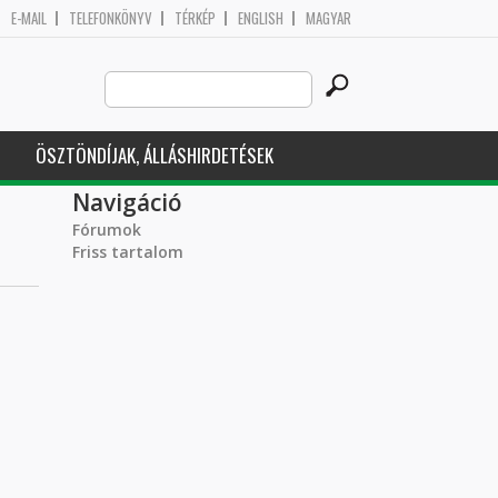
E-MAIL
TELEFONKÖNYV
TÉRKÉP
ENGLISH
MAGYAR
Search
Keresés űrlap
this
site
ÖSZTÖNDÍJAK, ÁLLÁSHIRDETÉSEK
Navigáció
Fórumok
Friss tartalom