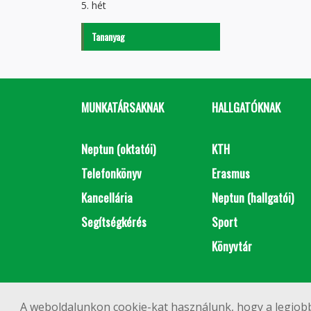
5. hét
Tananyag
MUNKATÁRSAKNAK
HALLGATÓKNAK
Neptun (oktatói)
KTH
Telefonkönyv
Erasmus
Kancellária
Neptun (hallgatói)
Segítségkérés
Sport
Könyvtár
A weboldalunkon cookie-kat használunk, hogy a legjobb