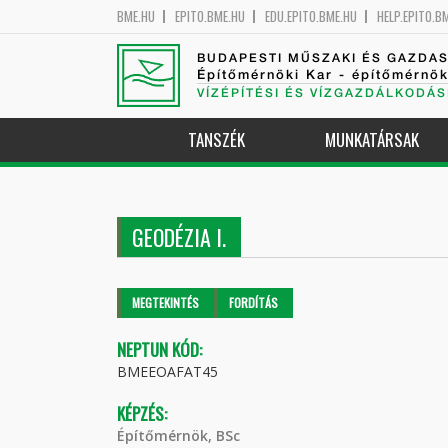
BME.HU
EPITO.BME.HU
EDU.EPITO.BME.HU
HELP.EPITO.B
BUDAPESTI MŰSZAKI ÉS GAZDA
Építőmérnöki Kar - építőmérnö
VÍZÉPÍTÉSI ÉS VÍZGAZDÁLKODÁS
TANSZÉK
MUNKATÁRSAK
GEODÉZIA I.
Elsődleges fülek
MEGTEKINTÉS
(AKTÍV
FORDÍTÁS
FÜL)
NEPTUN KÓD:
BMEEOAFAT45
KÉPZÉS:
Építőmérnök, BSc