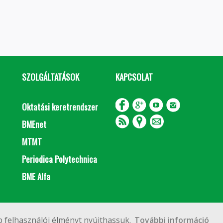
SZOLGÁLTATÁSOK
KAPCSOLAT
Oktatási keretrendszer
BMEnet
MTMT
Periodica Polytechnica
BME Alfa
Impresszum
Copyright © 2020 BME Építőmérnöki Kar
 felhasználói élményt nyújthassuk.
További információ