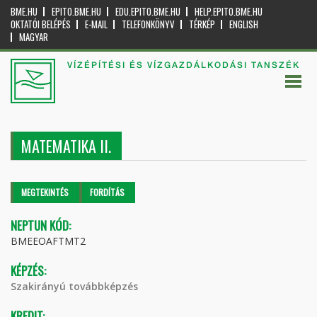
BME.HU
EPITO.BME.HU
EDU.EPITO.BME.HU
HELP.EPITO.BME.HU
OKTATÓI BELÉPÉS
E-MAIL
TELEFONKÖNYV
TÉRKÉP
ENGLISH
MAGYAR
VÍZÉPÍTÉSI ÉS VÍZGAZDÁLKODÁSI TANSZÉK
MATEMATIKA II.
Elsődleges fülek
MEGTEKINTÉS
(AKTÍV
FORDÍTÁS
FÜL)
NEPTUN KÓD:
BMEEOAFTMT2
KÉPZÉS:
Szakirányú továbbképzés
KREDIT: