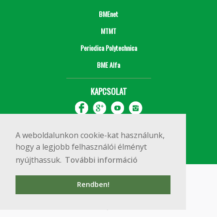
BMEnet
MTMT
Periodica Polytechnica
BME Alfa
KAPCSOLAT
A weboldalunkon cookie-kat használunk,
hogy a legjobb felhasználói élményt
nyújthassuk.
További információ
Impresszum
Copyright © 2020 BME Építőmérnöki Kar
Rendben!
1111 Budapest, Műegyetem rkp. 3.
+36 1 463 3531
webmester@emk.bme.hu