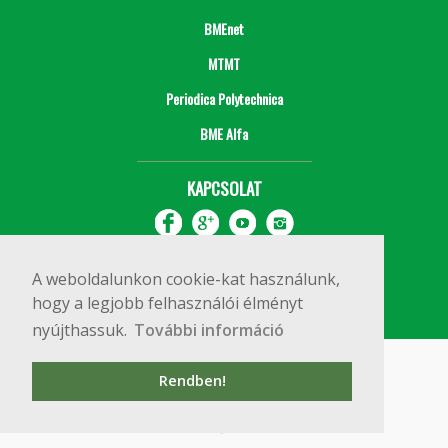
BMEnet
MTMT
Periodica Polytechnica
BME Alfa
KAPCSOLAT
A weboldalunkon cookie-kat használunk,
hogy a legjobb felhasználói élményt
nyújthassuk.
További információ
Impresszum
Copyright © 2020 BME Építőmérnöki Kar
Rendben!
1111 Budapest, Műegyetem rkp. 3.
+36 1 463 3531
webmester@emk.bme.hu