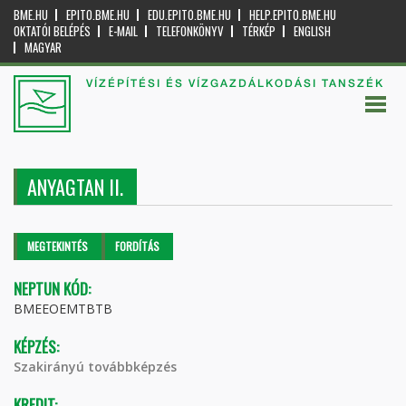
BME.HU
EPITO.BME.HU
EDU.EPITO.BME.HU
HELP.EPITO.BME.HU
OKTATÓI BELÉPÉS
E-MAIL
TELEFONKÖNYV
TÉRKÉP
ENGLISH
MAGYAR
VÍZÉPÍTÉSI ÉS VÍZGAZDÁLKODÁSI TANSZÉK
ANYAGTAN II.
Elsődleges fülek
MEGTEKINTÉS
(AKTÍV
FORDÍTÁS
FÜL)
NEPTUN KÓD:
BMEEOEMTBTB
KÉPZÉS:
Szakirányú továbbképzés
KREDIT: