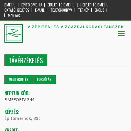
BME.HU
EPITO.BME.HU
EDU.EPITO.BME.HU
HELP.EPITO.BME.HU
OKTATÓI BELÉPÉS
E-MAIL
TELEFONKÖNYV
TÉRKÉP
ENGLISH
MAGYAR
VÍZÉPÍTÉSI ÉS VÍZGAZDÁLKODÁSI TANSZÉK
TÁVÉRZÉKELÉS
Elsődleges fülek
MEGTEKINTÉS
(AKTÍV
FORDÍTÁS
FÜL)
NEPTUN KÓD:
BMEEOFTAG44
KÉPZÉS:
Építőmérnök, BSc
KREDIT: