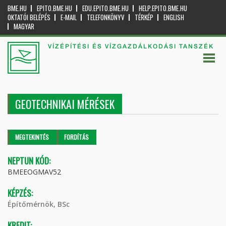
BME.HU
EPITO.BME.HU
EDU.EPITO.BME.HU
HELP.EPITO.BME.HU
OKTATÓI BELÉPÉS
E-MAIL
TELEFONKÖNYV
TÉRKÉP
ENGLISH
MAGYAR
VÍZÉPÍTÉSI ÉS VÍZGAZDÁLKODÁSI TANSZÉK
GEOTECHNIKAI MÉRÉSEK
Elsődleges fülek
MEGTEKINTÉS
(AKTÍV
FORDÍTÁS
FÜL)
NEPTUN KÓD:
BMEEOGMAV52
KÉPZÉS:
Építőmérnök, BSc
KREDIT: