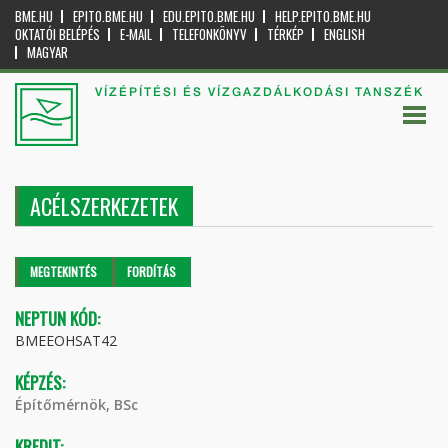
BME.HU
EPITO.BME.HU
EDU.EPITO.BME.HU
HELP.EPITO.BME.HU
OKTATÓI BELÉPÉS
E-MAIL
TELEFONKÖNYV
TÉRKÉP
ENGLISH
MAGYAR
VÍZÉPÍTÉSI ÉS VÍZGAZDÁLKODÁSI TANSZÉK
ACÉLSZERKEZETEK
Elsődleges fülek
MEGTEKINTÉS
(AKTÍV
FORDÍTÁS
FÜL)
NEPTUN KÓD:
BMEEOHSAT42
KÉPZÉS:
Építőmérnök, BSc
KREDIT: