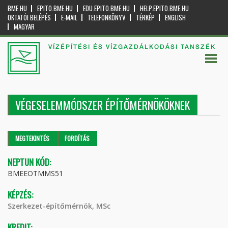
BME.HU
EPITO.BME.HU
EDU.EPITO.BME.HU
HELP.EPITO.BME.HU
OKTATÓI BELÉPÉS
E-MAIL
TELEFONKÖNYV
TÉRKÉP
ENGLISH
MAGYAR
VÍZÉPÍTÉSI ÉS VÍZGAZDÁLKODÁSI TANSZÉK
VÉGESELEMMÓDSZER ÉPÍTŐMÉRNÖKÖKNEK
Elsődleges fülek
MEGTEKINTÉS
(AKTÍV
FORDÍTÁS
FÜL)
NEPTUN KÓD:
BMEEOTMMS51
KÉPZÉS:
Szerkezet-építőmérnök, MSc
KREDIT: