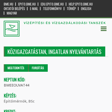
BME.HU
EPITO.BME.HU
EDU.EPITO.BME.HU
HELP.EPITO.BME.HU
OKTATÓI BELÉPÉS
E-MAIL
TELEFONKÖNYV
TÉRKÉP
ENGLISH
MAGYAR
VÍZÉPÍTÉSI ÉS VÍZGAZDÁLKODÁSI TANSZÉK
KÖZIGAZGATÁSTAN, INGATLAN NYILVÁNTARTÁS
Elsődleges fülek
MEGTEKINTÉS
(AKTÍV
FORDÍTÁS
FÜL)
NEPTUN KÓD:
BMEEOUVAT44
KÉPZÉS:
Építőmérnök, BSc
KREDIT: