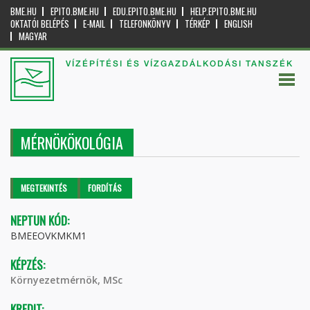
BME.HU
EPITO.BME.HU
EDU.EPITO.BME.HU
HELP.EPITO.BME.HU
OKTATÓI BELÉPÉS
E-MAIL
TELEFONKÖNYV
TÉRKÉP
ENGLISH
MAGYAR
VÍZÉPÍTÉSI ÉS VÍZGAZDÁLKODÁSI TANSZÉK
MÉRNÖKÖKOLÓGIA
Elsődleges fülek
MEGTEKINTÉS
(AKTÍV
FORDÍTÁS
FÜL)
NEPTUN KÓD:
BMEEOVKMKM1
KÉPZÉS:
Környezetmérnök, MSc
KREDIT: