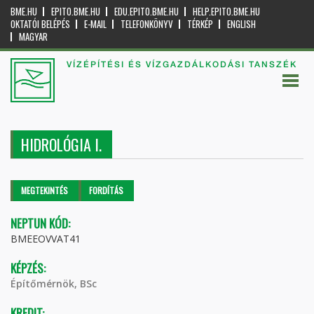
BME.HU
EPITO.BME.HU
EDU.EPITO.BME.HU
HELP.EPITO.BME.HU
OKTATÓI BELÉPÉS
E-MAIL
TELEFONKÖNYV
TÉRKÉP
ENGLISH
MAGYAR
VÍZÉPÍTÉSI ÉS VÍZGAZDÁLKODÁSI TANSZÉK
HIDROLÓGIA I.
Elsődleges fülek
MEGTEKINTÉS
(AKTÍV
FORDÍTÁS
FÜL)
NEPTUN KÓD:
BMEEOVVAT41
KÉPZÉS:
Építőmérnök, BSc
KREDIT: