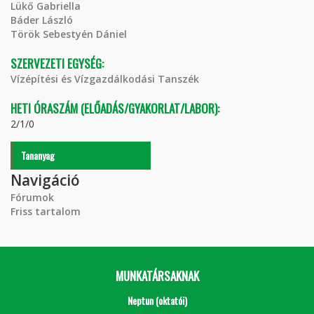
Lükő Gabriella
Báder László
Török Sebestyén Dániel
SZERVEZETI EGYSÉG:
Vízépítési és Vízgazdálkodási Tanszék
HETI ÓRASZÁM (ELŐADÁS/GYAKORLAT/LABOR):
2/1/0
Tananyag
Navigáció
Fórumok
Friss tartalom
MUNKATÁRSAKNAK
Neptun (oktatói)