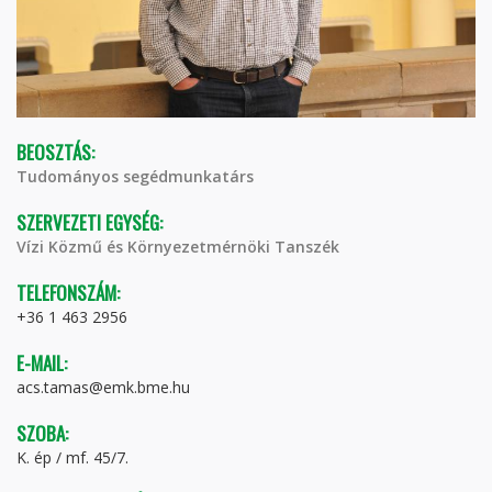
BEOSZTÁS:
Tudományos segédmunkatárs
SZERVEZETI EGYSÉG:
Vízi Közmű és Környezetmérnöki Tanszék
TELEFONSZÁM:
+36 1 463 2956
E-MAIL:
acs.tamas@emk.bme.hu
SZOBA:
K. ép / mf. 45/7.