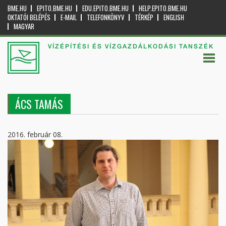
BME.HU
EPITO.BME.HU
EDU.EPITO.BME.HU
HELP.EPITO.BME.HU
OKTATÓI BELÉPÉS
E-MAIL
TELEFONKÖNYV
TÉRKÉP
ENGLISH
MAGYAR
VÍZÉPÍTÉSI ÉS VÍZGAZDÁLKODÁSI TANSZÉK
ÁCS TAMÁS
2016. február 08.