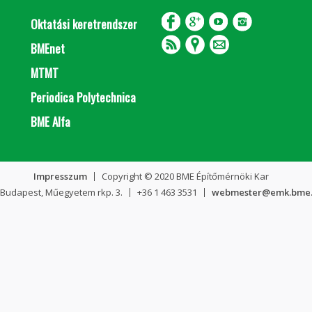
Oktatási keretrendszer
BMEnet
MTMT
Periodica Polytechnica
BME Alfa
Impresszum
Copyright © 2020 BME Építőmérnöki Kar
 Budapest, Műegyetem rkp. 3.
+36 1 463 3531
webmester@emk.bme