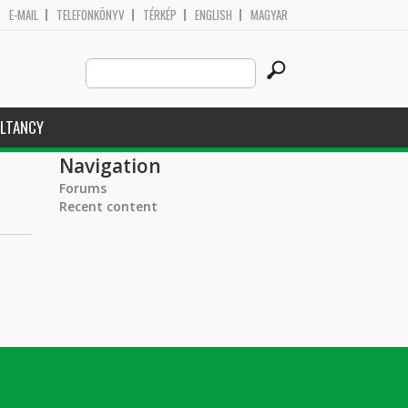
E-MAIL
TELEFONKÖNYV
TÉRKÉP
ENGLISH
MAGYAR
Search
Search form
this
site
LTANCY
Navigation
Forums
Recent content