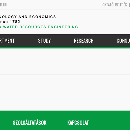
ME.HU
OKTATÓI BELÉPÉS
HNOLOGY AND ECONOMICS
ince 1782
D WATER RESOURCES ENGINEERING
ARTMENT
STUDY
RESEARCH
CONSU
SZOLGÁLTATÁSOK
KAPCSOLAT