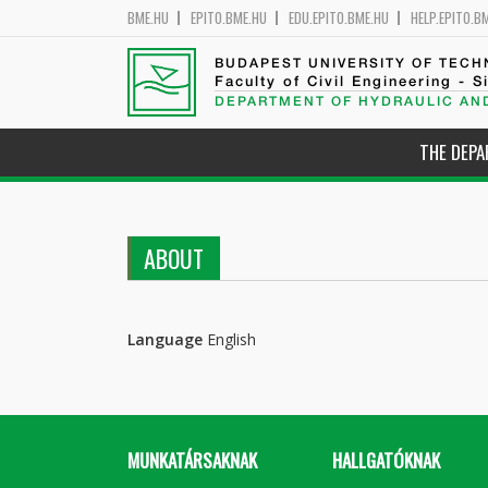
BME.HU
EPITO.BME.HU
EDU.EPITO.BME.HU
HELP.EPITO.B
BUDAPEST UNIVERSITY OF TEC
Faculty of Civil Engineering - S
DEPARTMENT OF HYDRAULIC AN
THE DEP
ABOUT
Language
English
MUNKATÁRSAKNAK
HALLGATÓKNAK