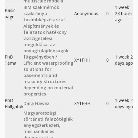
multiscale modelli
BIM szakmérnök
1 week
Basic
szakirányú
Anonymous
0
23 hours
page
továbbképzési szak
ago
Alépítmények és
falazatok hatékony
vízszigetelési
megoldásai az
anyagtulajdonságok
PhD
függvényében /
1 week 2
XY1FHH
0
Téma
Efficient waterproofing
days ago
solutions for
basements and
masonry structures
depending on material
properties
PhD
1 week 2
Dara Hawez
XY1FHH
0
Hallgatók
days ago
Magyarországi
történeti falazótéglák
anyagszerkezeti,
mechanikai és
diganosztikai