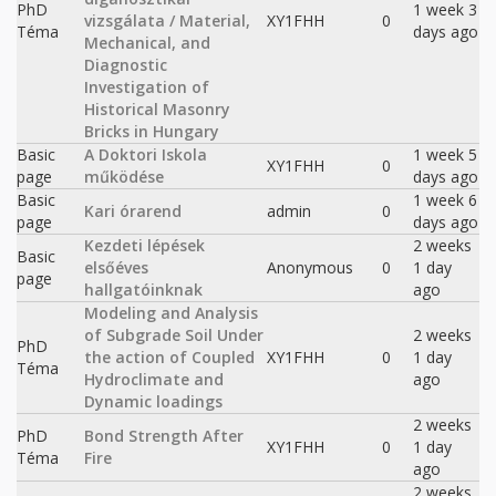
PhD
1 week 3
vizsgálata / Material,
XY1FHH
0
Téma
days ago
Mechanical, and
Diagnostic
Investigation of
Historical Masonry
Bricks in Hungary
Basic
A Doktori Iskola
1 week 5
XY1FHH
0
page
működése
days ago
Basic
1 week 6
Kari órarend
admin
0
page
days ago
Kezdeti lépések
2 weeks
Basic
elsőéves
Anonymous
0
1 day
page
hallgatóinknak
ago
Modeling and Analysis
of Subgrade Soil Under
2 weeks
PhD
the action of Coupled
XY1FHH
0
1 day
Téma
Hydroclimate and
ago
Dynamic loadings
2 weeks
PhD
Bond Strength After
XY1FHH
0
1 day
Téma
Fire
ago
2 weeks