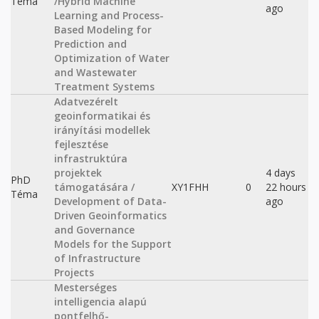
Téma
/Hybrid Machine
ago
Learning and Process-
Based Modeling for
Prediction and
Optimization of Water
and Wastewater
Treatment Systems
Adatvezérelt
geoinformatikai és
irányítási modellek
fejlesztése
infrastruktúra
projektek
4 days
PhD
támogatására /
XY1FHH
0
22 hours
Téma
Development of Data-
ago
Driven Geoinformatics
and Governance
Models for the Support
of Infrastructure
Projects
Mesterséges
intelligencia alapú
pontfelhő-