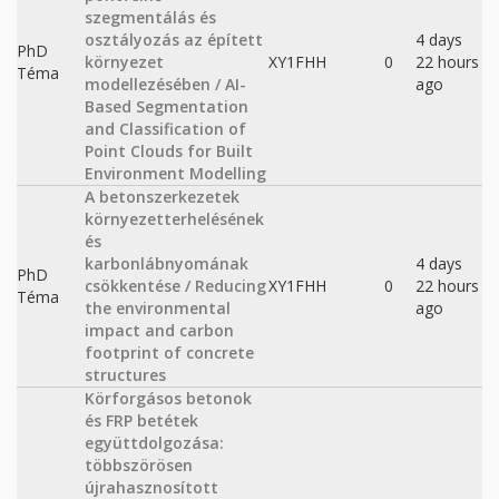
szegmentálás és
osztályozás az épített
4 days
PhD
környezet
XY1FHH
0
22 hours
Téma
modellezésében / AI-
ago
Based Segmentation
and Classification of
Point Clouds for Built
Environment Modelling
A betonszerkezetek
környezetterhelésének
és
karbonlábnyomának
4 days
PhD
csökkentése / Reducing
XY1FHH
0
22 hours
Téma
the environmental
ago
impact and carbon
footprint of concrete
structures
Körforgásos betonok
és FRP betétek
együttdolgozása:
többszörösen
újrahasznosított