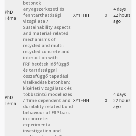
betonok
anyagszerkezeti és
4 days
PhD
fenntarthatósági
XY1FHH
0
22 hours
Téma
vizsgálata /
ago
Sustainability aspects
and material-related
mechanisms of
recycled and multi-
recycled concrete and
interaction with
FRP betétek időfüggő
és tartóssággal
összefüggő tapadási
viselkedése betonban:
kísérleti vizsgálatok és
többszintű modellezés
4 days
PhD
/ Time dependent and
XY1FHH
0
22 hours
Téma
durability related bond
ago
behaviour of FRP bars
in concrete:
experimental
investigation and