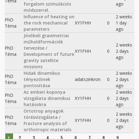
Téma
forgalom szimulációs
ago
módszerrel.
Influence of heating on
2 weeks
PhD
the rock mechanical
XY1FHH
0
1 day
Téma
parameters
ago
Jövőbeli gravimetriai
műholdformációk
2 weeks
PhD
tervezése /
XY1FHH
0
2 days
Téma
Development of future
ago
gravity satellite
missions
Hidak dinamikus
2 weeks
PhD
tényezőinek
adatszinkron
0
2 days
Téma
pontosítása
ago
Az emberi koponya
2 weeks
PhD
vizsgálata dinamikus
XY1FHH
0
2 days
Téma
hatásokra
ago
Ortotrop anyagok
2 weeks
PhD
törésvizsgálata /
XY1FHH
0
2 days
Téma
Fracture analysis of
ago
orthotropic materials
Pages
2
3
4
5
6
7
8
9
…
1