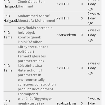
PhD
Zineb Ouled Ben
XY1FHH
0
1 day
Hallgatók
Hammad
ago
2 weeks
PhD
Mohammed Ashraf
XY1FHH
0
1 day
Hallgatók
Moustafa Mohammed
ago
Árnyékolás szerepe a
2 weeks
PhD
helyiségek
adatszinkron
0
1 day
Téma
komfortjának
ago
kialakításában
Környezettudatos
építőipari
termékfejlesztés
paramétereinek
2 weeks
PhD
kölcsönhatása
XY1FHH
0
1 day
Téma
/Interaction of
ago
parameters in
environmentally
conscious construction
product development
Csomóponti
ellenállásfüggvények
2 weeks
PhD
meghatározása
adatszinkron
0
1 day