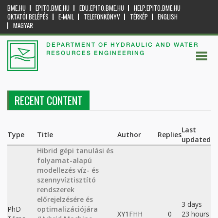
BME.HU
EPITO.BME.HU
EDU.EPITO.BME.HU
HELP.EPITO.BME.HU
OKTATÓI BELÉPÉS
E-MAIL
TELEFONKÖNYV
TÉRKÉP
ENGLISH
MAGYAR
DEPARTMENT OF HYDRAULIC AND WATER
RESOURCES ENGINEERING
RECENT CONTENT
Last
Type
Title
Author
Replies
updated
Hibrid gépi tanulási és
folyamat-alapú
modellezés víz- és
szennyvíztisztító
rendszerek
előrejelzésére és
3 days
PhD
optimalizációjára
XY1FHH
0
23 hours