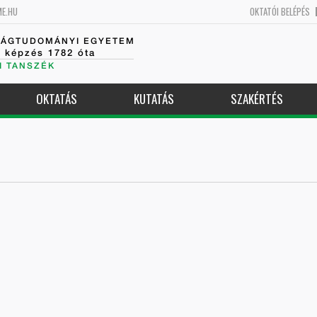
ME.HU
OKTATÓI BELÉPÉS
SÁGTUDOMÁNYI EGYETEM
k képzés 1782 óta
I TANSZÉK
OKTATÁS
KUTATÁS
SZAKÉRTÉS